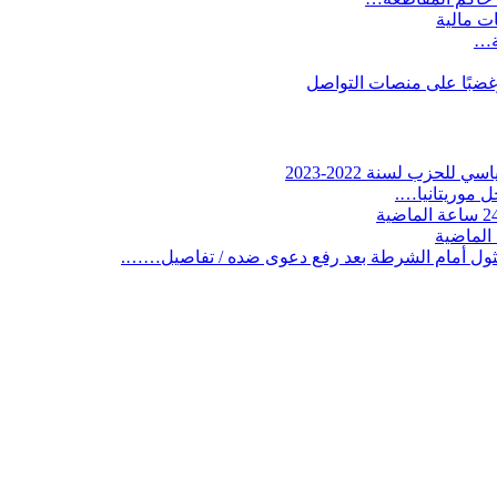
ات مالية
ية…
وغضبًا على منصات التواصل
لحزب لسنة 2022-2023
 موريتانيا….
ثول أمام الشرطة بعد رفع دعوى ضده / تفاصيل…….