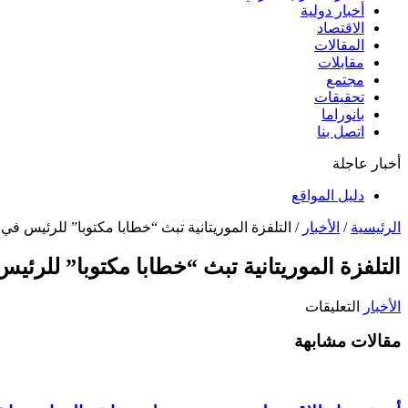
أخبار دولية
الاقتصاد
المقالات
مقابلات
مجتمع
تحقيقات
بانوراما
اتصل بنا
أخبار عاجلة
دليل المواقع
الرئيسية
/
الأخبار
/
التلفزة الموريتانية تبث “خطابا مكتوبا” للرئيس في 
التلفزة الموريتانية تبث “خطابا مكتوبا” للرئيس
على
الأخبار
التعليقات
التلفزة
مقالات مشابهة
الموريتانية
تبث
“خطابا
مكتوبا”