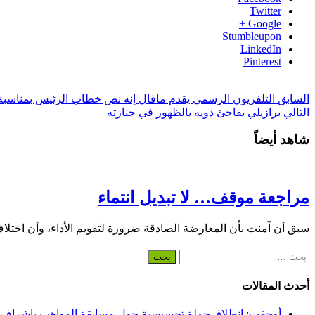
Twitter
Google +
Stumbleupon
LinkedIn
Pinterest
السابق
التلفزيون الرسمي يقدم ماقال إنه نص خطاب الرئيس بمناسبة 
التالي
برازيلي يفاجئ ذويه بالظهور في جنازته
شاهد أيضاً
مراجعة موقف… لا تبديل انتماء
سبق أن آمنت بأن المعارضة الصادقة ضرورة لتقويم الأداء، وأن اختلا
البحث
عن:
أحدث المقالات
أوجفت: انطلاق حملة تحسيسية حول مسابقة المواهب بإشراف