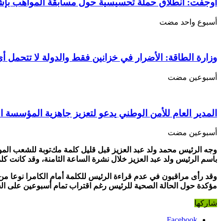
للرئيس
أوجفت: انطلاق حملة تحسيسية حول مسابقة المواهب بإ
في
العيد
‏أسبوع واحد مضت
مغلقة
وزارة الطاقة: الأضرار في خزانين فقط والدولة لا تتحمل أي
‏أسبوعين مضت
المدير العام للأمن الوطني يدعو لتعزيز جاهزية المؤسسة ا
‏أسبوعين مضت
وجه الرئيس محمد ولد عبد العزيز قبل قليل كلمة مك
توبة للشعب المو
باسم الرئيس ولد عبد العزيز خلال نشرة الساعة الثامنة، وقد كانت كلم
وقد رأى مراقبون في عدم قراءة الرئيس للكلمة أمام الكامرا نوعا 
مؤكدة حول الحالة الصحية للرئيس رغم اقتراب تمام أسبوعين على ال
شاركها
Facebook