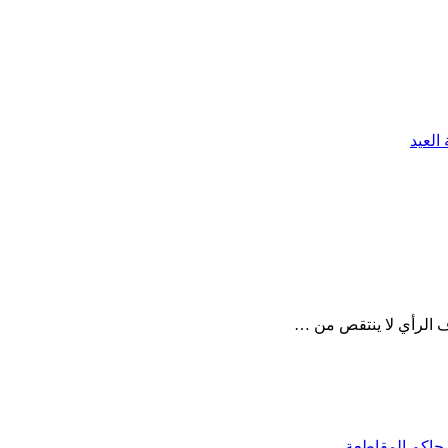
العيد
ف الرأي لا ينتقص من …
 حاكم المقاطعة…