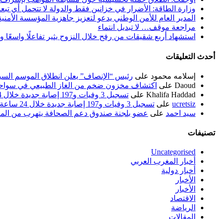
وزارة الطاقة: الأضرار في خزانين فقط والدولة لا تتحمل أي تبع
المدير العام للأمن الوطني يدعو لتعزيز جاهزية المؤسسة الأمن
مراجعة موقف… لا تبديل انتماء
استشهاد أربع شقيقات من رفح خلال النزوح يثير تفاعلًا واسعًا 
أحدث التعليقات
إسلامه محمود
على
رئيس “الإنصاف” يعلن انطلاق الموسم السياسي ل
Daoud
على
اكتشاف مخزون ضخم من الغاز الطبيعي في سواحل
Khalifa Haddad
على
تسجيل 3 وفيات و197 إصابة جديدة خلال 24 ساعة الماضية
ucretsiz
على
تسجيل 3 وفيات و197 إصابة جديدة خلال 24 ساعة الماضية
سيد احمد
على
عضو بلجنة صندوق دعم الصحافة يتهرب من الم
تصنيفات
Uncategorised
أخبار المغرب العربي
أخبار دولية
الأخبار
الأخبار
الاقتصاد
الرياضة
المقالات