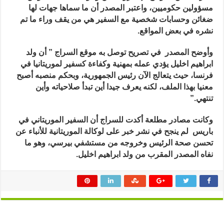
خلافات
مسؤولين حكوميين، واعتبر المصدر أن ما سماها جهات لها
مع
ضغائن وحسابات شخصية مع السفير هي من
يقف وراء ما تم
مسؤولين
حكوميين
نشره في بعض المواقع.
مغلقة
وأوضح المصدر في تصريح توصل به موقع السراج ” أن ولد
ابراهيم اخليل يؤدي عمله بمهنية وكفاءة كسفير لموريتانيا في
فرنسا، حيث يتعالج الآن رئيس الجمهورية، وبحكم منصبه أصبح
معنيا بهذا الملف، لكنه يعرف جيدا أين تبدأ صلاحياته وأين
تنتهي.”
وكانت مصادر مطلعة أكدت للسراج أن السفير الموريتاني في
باريس لم ينجح في نشر خبر على لوكالة الموريتانية للأنباء عن
تحسن صحة الرئيس وخروجه من مستشفي بيرسي، وهو ما
نفاه المصدر المقرب من ولد ابراهيم اخليل.