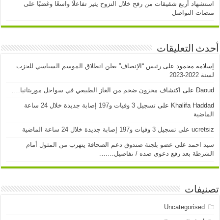
استشهاد أربع شقيقات من رفح خلال النزوح يثير تفاعلًا واسعًا وغضبًا على
منصات التواصل
أحدث التعليقات
إسلامه محمود
على
رئيس “الإنصاف” يعلن انطلاق الموسم السياسي للحزب
لسنة 2022-2023
Daoud
على
اكتشاف مخزون ضخم من الغاز الطبيعي في سواحل موريتانيا….
Khalifa Haddad
على
تسجيل 3 وفيات و197 إصابة جديدة خلال 24 ساعة
الماضية
ucretsiz
على
تسجيل 3 وفيات و197 إصابة جديدة خلال 24 ساعة الماضية
سيد احمد
على
عضو بلجنة صندوق دعم الصحافة يتهرب من المثول أمام
الشرطة بعد رفع دعوى ضده / تفاصيل…….
تصنيفات
Uncategorised