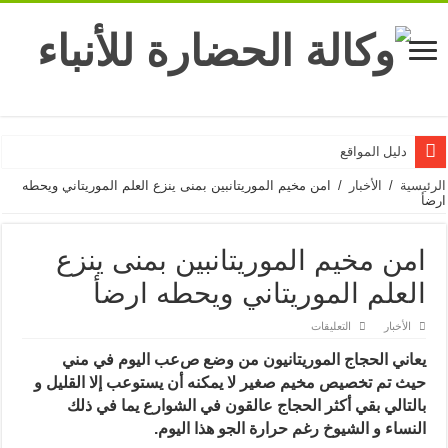
دليل المواقع
الرئيسية
/
الأخبار
/
امن مخيم الموريتانبين بمنى ينزع العلم الموريتاني ويحطه
ارضأ
امن مخيم الموريتانبين بمنى ينزع
العلم الموريتاني ويحطه ارضأ
على
الأخبار
التعليقات
امن
مخيم
يعاني الحجاج الموريتانيون من وضع ص
عب اليوم في مني
الموريتانبين
بمنى
حيث تم تخصيص مخيم صغير لا يمكنه أن يستوعب إلا القليل و
ينزع
العلم
بالتالي بقي أكثر الحجاج عالقون في الشوارع يما في ذلك
الموريتاني
النساء و الشيوخ رغم حرارة الجو هذا اليوم.
ويحطه
ارضأ