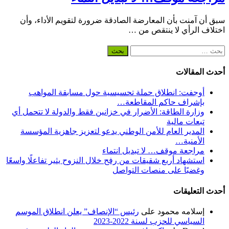
سبق أن آمنت بأن المعارضة الصادقة ضرورة لتقويم الأداء، وأن
اختلاف الرأي لا ينتقص من …
البحث
عن:
أحدث المقالات
أوجفت: انطلاق حملة تحسيسية حول مسابقة المواهب
بإشراف حاكم المقاطعة…
وزارة الطاقة: الأضرار في خزانين فقط والدولة لا تتحمل أي
تبعات مالية
المدير العام للأمن الوطني يدعو لتعزيز جاهزية المؤسسة
الأمنية…
مراجعة موقف… لا تبديل انتماء
استشهاد أربع شقيقات من رفح خلال النزوح يثير تفاعلًا واسعًا
وغضبًا على منصات التواصل
أحدث التعليقات
إسلامه محمود
على
رئيس “الإنصاف” يعلن انطلاق الموسم
السياسي للحزب لسنة 2022-2023