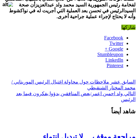
لفخا
مة رئيس الجمهورية السيد محمد ولد عبدالعزيزأن صحة
السيدالرئيس في تحسن بعد العملية
التي أجريت له في نواك
شوط
وأنه لا يحتاج لإجراء عملية جراحية أخرى.
شاركها
Facebook
Twitter
Google +
Stumbleupon
LinkedIn
Pinterest
السابق
عشر ملاحظات حول محاولة اغتيال الرئيس الموريتاني /
محمد المختار الشنقيطي
التالي
ولد احمين اعمر:بعض المنافقين بدؤوا يفكرون فيما بعد
الرئيس
شاهد أيضاً
مراجعة موقف… لا تبديل انتماء