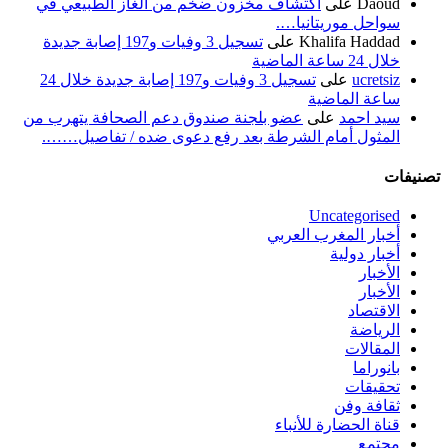
Daoud
على
اكتشاف مخزون ضخم من الغاز الطبيعي في
سواحل موريتانيا….
Khalifa Haddad
على
تسجيل 3 وفيات و197 إصابة جديدة
خلال 24 ساعة الماضية
ucretsiz
على
تسجيل 3 وفيات و197 إصابة جديدة خلال 24
ساعة الماضية
سيد احمد
على
عضو بلجنة صندوق دعم الصحافة يتهرب من
المثول أمام الشرطة بعد رفع دعوى ضده / تفاصيل…….
تصنيفات
Uncategorised
أخبار المغرب العربي
أخبار دولية
الأخبار
الأخبار
الاقتصاد
الرياضة
المقالات
بانوراما
تحقيقات
ثقافة وفن
قناة الحضارة للأنباء
مجتمع