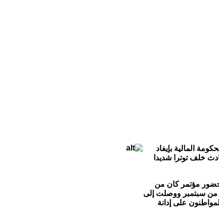
كومة المالية بإيفاد
ادث خلف توترا شديدا
لحضور مؤتمر كان من
لمقرر أن ينعقد فى العاصمة المالية باماكو فى الــ14 والــ15 من سبتمبر الجارى. وقد بدأت فرق التحقيق المالية عملها منذ يوم الإثنين الــ10 من سبتمبر ووصلت إلى
لمواطنون على إدانة