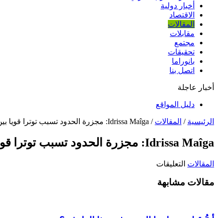
أخبار دولية
الاقتصاد
المقالات
مقابلات
مجتمع
تحقيقات
بانوراما
اتصل بنا
أخبار عاجلة
دليل المواقع
الرئيسية
/
المقالات
/
Idrissa Maîga: مجزرة الحدود تسبب توترا قويا بين باماكو وانواكشوط
Idrissa Maîga: مجزرة الحدود تسبب توترا قويا بين باماكو وانواكشوط
على
المقالات
التعليقات
Idrissa
Maîga:
مقالات مشابهة
مجزرة
الحدود
تسبب
توترا