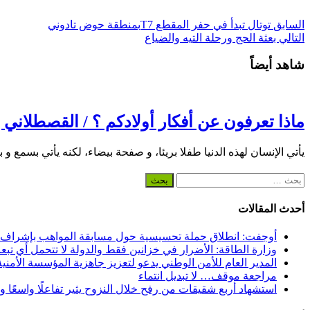
السابق
توتال تبدأ في حفر المقطع T7بمنطقة حوض تادوني
التالي
بعثة الحج ورحلة التيه والضياع
شاهد أيضاً
ماذا تعرفون عن أفكار أولادكم ؟ / القصطلاني إ
يأتي الإنسان لهذه الدنيا طفلا بريئا، و صفحة بيضاء، لكنه يأتي بسمع و
البحث
عن:
أحدث المقالات
أوجفت: انطلاق حملة تحسيسية حول مسابقة المواهب بإشراف
وزارة الطاقة: الأضرار في خزانين فقط والدولة لا تتحمل أي تبع
المدير العام للأمن الوطني يدعو لتعزيز جاهزية المؤسسة الأمن
مراجعة موقف… لا تبديل انتماء
استشهاد أربع شقيقات من رفح خلال النزوح يثير تفاعلًا واسعًا 