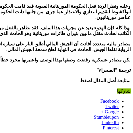
وعليه ونظرا لردة فعل الحكومة الموريتانية العفوية فقد قامت الحكومة 
انواكشوط لتقديم التعازي والاعتذار عما جرى. من جانبها دانت الحكو
عناصر موريتانيون.
لهذا كله فإن الهدوء بعيد عن مجريات هذا الملف. فقد تظاهر بالفعل مو
الكاتب لحادث مقتل ماليين بنيران طائرات موريتانية وهو الحادث الذي 
مصادر مالية متعددة أفادت أن الجيش المالي أطلق النار على سيارة اش
الرواية نفاها الجيش. الحادث فى النهاية لطخ سمعة الجيش المالي.
لكن مصادر عسكرية رفضت وصفها بهذا الوصف واعتبرتها مجرد خطأ. وه
ترجمة “الصحراء”
لمتابعة أصل المقال اضغط
شاركها
Facebook
Twitter
Google +
Stumbleupon
LinkedIn
Pinterest