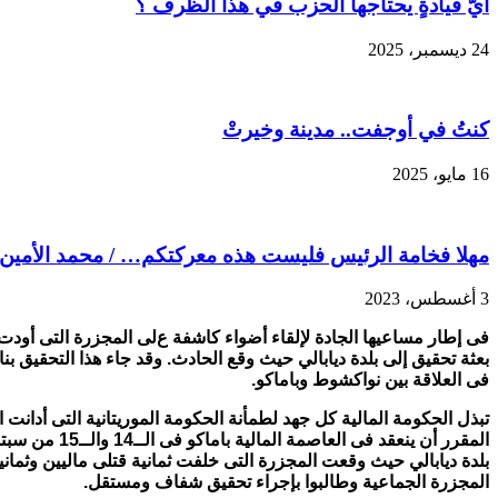
أيُّ قيادةٍ يحتاجها الحزب في هذا الظرف ؟
قويا
بين
24 ديسمبر، 2025
باماكو
وانواكشوط
مغلقة
كنتُ في أوجفت.. مدينة وخيرتْ
16 مايو، 2025
مهلا فخامة الرئيس فليست هذه معركتكم… / محمد الأمين و
3 أغسطس، 2023
فى إطار مساعيها الجادة لإلقاء أضواء كاشفة ع
لى المجزرة التى أودت ب
بعثة تحقيق إلى بلدة ديابالي حيث وقع الحادث. وقد جاء
هذا التحقيق ب
فى العلاقة بين نواكشوط وباماكو.
تبذل الحكومة المالية كل جهد لطمأنة الحكومة الموريتانية التى أدا
بلدة ديابالي حيث وقعت المجزرة التى خلفت ثمانية قتلى ماليين وثماني
المجزرة الجماعية وطالبوا بإجراء تحقيق شفاف ومستقل.