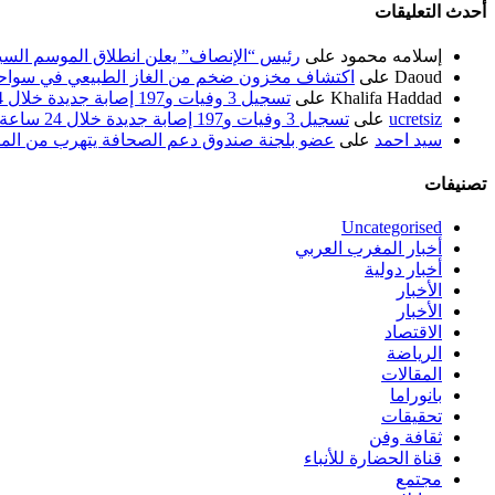
أحدث التعليقات
إسلامه محمود
على
رئيس “الإنصاف” يعلن انطلاق الموسم السياسي ل
Daoud
على
اكتشاف مخزون ضخم من الغاز الطبيعي في سواحل
Khalifa Haddad
على
تسجيل 3 وفيات و197 إصابة جديدة خلال 24 ساعة الماضية
ucretsiz
على
تسجيل 3 وفيات و197 إصابة جديدة خلال 24 ساعة الماضية
سيد احمد
على
عضو بلجنة صندوق دعم الصحافة يتهرب من الم
تصنيفات
Uncategorised
أخبار المغرب العربي
أخبار دولية
الأخبار
الأخبار
الاقتصاد
الرياضة
المقالات
بانوراما
تحقيقات
ثقافة وفن
قناة الحضارة للأنباء
مجتمع