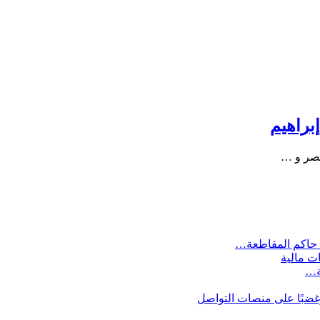
براهيم
 بصر و …
 حاكم المقاطعة…
ات مالية
ية…
وغضبًا على منصات التواصل