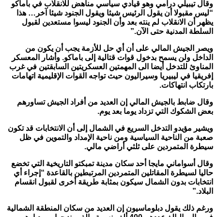
وقال تيبيلي درامي وهو قيادي سياسي مناهض للانقلاب في باماكو
“ليس مقبولا أن يقول الرئيس شيئا ويقول الجنود شيئا آخر… هذا
يظهر أن الانقلاب لم ينته بعد وأن الجنود ليسوا مستعدين لقبول
السلطة المدنية حتى الآن
.”
ويصر الجيش المالي على أن أي حل للأزمة يجب أن يكون من
الداخل ولن يسمح بدخول قوات قتالية إلى باماكو. وأشار المعسكر
المناوئ للتدخل أيضا الى المهمتين العسكريتين السابقتين في غرب
إفريقيا في ليبيريا وسيراليون حيث تواجه القوات الإقليمية اتهامات
بارتكاب انتهاكات
.
وقال ضابط بالجيش المالي إن العديد من أفراد الجيش تساورهم
بعض الشكوك التي تزداد يوما بعد يوم
.
ويشير مؤيدو التدخل السريع في الشمال إلى أن الانتخابات قد تكون
صعبة من الناحية السياسية ومن ناحية الإمداد والتموين في ظل
سيطرة المتمردين على ثلثي أراضي مالي
.
وقال أسواماني مايجا أحد سكان مدينة تمبكتو التاريخية التي تخضع
حاليا لسيطرة المقاتلين المتمردين المرتبطين بالقاعدة “إجراء أي
انتخابات بدون الشمال سيكون بمثابة طريقة أخرى لقبول انقسام
البلاد
.”
ورغم ذلك يقول دبلوماسيون إن العديد من سكان المنطقة الشمالية