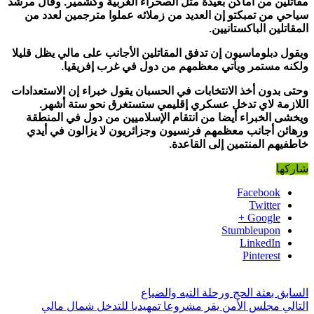
مقاتلين من أماكن بعيدة مثل الصحراء الغربية وكشمير. وقال مرشد
سياحي من تمبكتو إن العديد من زملائه عملوا مترجمين لعدد من
المقاتلين الباكستانيين
.
ويقول دبلوماسيون إن تدفق المقاتلين الأجانب على مالي يظل قليلا
ولكنه مستمر ويأتي معظمهم من دول في غرب إفريقيا
.
وحتى بدون أخذ الانتخابات في الحسبان يقول خبراء إن الاستعدادات
اللازمة لاي تدخل عسكري إقليمي ستستغرق نحو ستة أشهر.
ويخشى الخبراء أيضا من انتقام الإسلاميين من دول في المنطقة
ورهائن أجانب معظمهم فرنسيون وجزائريون لا يزالون في أيدي
خاطفيهم المنتمين إلى القاعدة
.
شاركها
Facebook
Twitter
Google +
Stumbleupon
LinkedIn
Pinterest
السابق
بعثة الحج ورحلة التيه والضياع
التالي
مجلس الأمن يقر مشروعا تمهيديا للتدخل شمال مالي