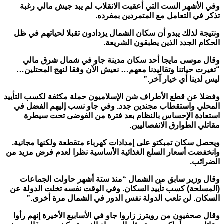
وفي الأشهر الست التي أعقبت الانقلاب لم يبد جيش مالي رغبة
تذكر في التعامل مع المتمردين بمفرده
.
ونتيجة لذلك يبدو أن سكان الشمال يزدادون تقبلا لحياتهم في ظل
الحكام الجدد الذين يطبقون الشريعة
.
وقال موسى مايجا أحد سكان مدينة جاو في شمال شرق مالي
“تغيرت حياتنا وتقاليدنا معهم… نعيش الآن وفقا لنهج المحتلين…
ليس لدينا أي خيار آخر
.”
وفضلا عن قطع الأطراف شن الإسلاميون حملة مكثفة لكسب التأييد
المحلي واستقطاب مجندين جدد. وفي جاو نسب إليهم الفضل في
استعادة الإحساس بالنظام بعد فترة من الفوضى تحت سيطرة
مقاتلي الطوارق الانفصاليين
.
ويحصل سكان تمبكتو على إمدادات كهرباء متقطعة ولكنها مجانية.
وانخفضت أسعار السلع الغذائية الأساسية نظرا لعدم فرض مزيد من
الضرائب
.
وقال وزير سابق من الشمال “منذ ستة أشهر حاولت الجماعات
(المسلحة) كسب تأييد السكان. وفي الوقت نفسه تخلت الدولة عن
السكان. لن تلعب الدولة نفس الدور في الشمال مرة أخرى
.”
وقال صحفيون من رويترز زاروا جاو في الأسابيع الأخيرة إنهم رأوا