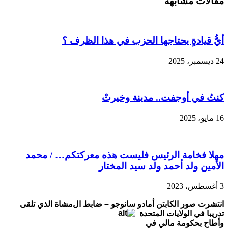
مقالات مشابهة
:الغموض
السياسي
في
مالي
يعرقل
أيُّ قيادةٍ يحتاجها الحزب في هذا الظرف ؟
خطة
التدخل
24 ديسمبر، 2025
العسكري
مغلقة
كنتُ في أوجفت.. مدينة وخيرتْ
16 مايو، 2025
مهلا فخامة الرئيس فليست هذه معركتكم… / محمد
الأمين ولد أحمد ولد سيد المختار
3 أغسطس، 2023
انتشرت صور الكابتن أمادو سانوجو – ضابط ال
مشاة الذي تلقى
تدريبا في الولايات المتحدة
وأطاح بحكومة مالي في