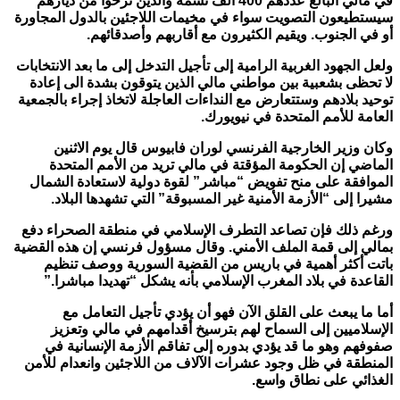
في مالي البالغ عددهم 400 ألف نسمة والذين نزحوا من ديارهم
سيستطيعون التصويت سواء في مخيمات اللاجئين بالدول المجاورة
أو في الجنوب. ويقيم الكثيرون مع أقاربهم وأصدقائهم
.
ولعل الجهود الغربية الرامية إلى تأجيل التدخل إلى ما بعد الانتخابات
لا تحظى بشعبية بين مواطني مالي الذين يتوقون بشدة الى إعادة
توحيد بلادهم وستتعارض مع النداءات العاجلة لاتخاذ إجراء بالجمعية
العامة للأمم المتحدة في نيويورك
.
وكان وزير الخارجية الفرنسي لوران فابيوس قال يوم الاثنين
الماضي إن الحكومة المؤقتة في مالي تريد من الأمم المتحدة
الموافقة على منح تفويض
“
مباشر” لقوة دولية لاستعادة الشمال
مشيرا إلى “الأزمة الأمنية غير المسبوقة” التي تشهدها البلاد
.
ورغم ذلك فإن تصاعد التطرف الإسلامي في منطقة الصحراء دفع
بمالي إلى قمة الملف الأمني. وقال مسؤول فرنسي إن هذه القضية
باتت أكثر أهمية في باريس من القضية السورية ووصف تنظيم
القاعدة في بلاد المغرب الإسلامي بأنه يشكل
“
تهديدا مباشرا
.”
أما ما يبعث على القلق الآن فهو أن يؤدي تأجيل التعامل مع
الإسلاميين إلى السماح لهم بترسيخ أقدامهم في مالي وتعزيز
صفوفهم وهو ما قد يؤدي بدوره إلى تفاقم الأزمة الإنسانية في
المنطقة في ظل وجود عشرات الآلاف من اللاجئين وانعدام للأمن
الغذائي على نطاق واسع
.