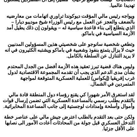
تهديدا عالميا
.
ويواجه رئيس مالي المؤقت ديوكوندا تراوري اتهامات من معارضيه
بالضعف والعجز عن العمل مع رئيس الوزراء شيخ موديبو ديارا –
الذي يتطلع إلى بناء قاعدة سياسية له – ويقولون إن ذلك يطيل أمد
الأزمة السياسية في باماكو
.
وتطغي شخصية سانوجو على شخصيتي هذين المسؤولين المدنيين
حيث لا يزال يتمتع بنفوذ وشعبية في باماكو ويشتبه الكثيرون في انه
لا يريد التنازل عن السلطة بالكامل
.
وليس هناك قضية تبرز تعقيد هذه الأزمة أفضل من الجدل المحتدم
بشأن مدى الدعم الذي يجب أن تقدمه المجموعة الاقتصادية لدول
غرب إفريقيا (إيكواس
)
للعملية العسكرية المتوقعة لمواجهة
المتمردين في الشمال
.
لقد استغرق الأمر شهورا كي يقنع رؤساء دول المنطقة قادة مالي
بالتقدم بطلب رسمي بالمساعدة العسكرية التي تضمن إرسال قوات
وأموال وأسلحة وإمدادات لوجستية إلى جانب المساعدة المخابراتية
.
ولكن حتى بعد التقدم بالطلب اعترض جيش مالي على عناصر خطة
التدخل العسكري قبل جولة من المحادثات أعادت الأمور الى نصابها
على الأقل جزئيا
.