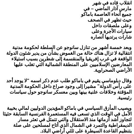
انقلاب قاده في شهر
مارس آذار الماضي – في
جميع أنحاء
العاصمة باماكو
حيث تظهر في الصحف
وعلى ملصقات داخل
سيارات الأجرة وعلى
شارات يرتديها أنصاره
وبعد خمسة أشهر من تنازل سانوجو عن السلطة لحكومة مدنية
انتقالية لا تزال هناك حالة من الغموض بشأن من يدير شئون الدولة
الواقعة في غرب إفريقيا والمنقسمة إلى شطرين بسبب استيلاء
المعارضين الإسلاميين على المنطقة الشمالية التي تغلب عليها
الأراضي الصحراوية
.
وقال دبلوماسي يقيم في باماكو طلب عدم ذكر اسمه “لا يوجد أحد
على رأس الدولة” مشيرا إلى وجود صراع داخل الحكومة المدنية
المؤقتة وخلافات علنية بينها وبين معسكر سانوجو حول سياسات
رئيسية
.
ويصيب المأزق السياسي في باماكو المؤيدين الدوليين لمالي بخيبة
الأمل في الوقت الذي تسعى فيه المستعمرة الفرنسية السابقة حثيثا
لتجاوز أشد أزماتها منذ الاستقلال والتي تتمثل في تعثر مسار
الديمقراطية والتمرد في الشمال الذي أتاح لمسلحين على صلة
بتنظيم القاعدة السيطرة على ثلثي أراضي البلاد
.