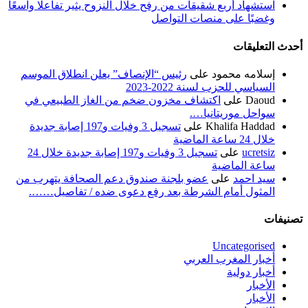
استشهاد أربع شقيقات من رفح خلال النزوح يثير تفاعلًا واسعًا
وغضبًا على منصات التواصل
أحدث التعليقات
إسلامه محمود
على
رئيس “الإنصاف” يعلن انطلاق الموسم
السياسي للحزب لسنة 2022-2023
Daoud
على
اكتشاف مخزون ضخم من الغاز الطبيعي في
سواحل موريتانيا….
Khalifa Haddad
على
تسجيل 3 وفيات و197 إصابة جديدة
خلال 24 ساعة الماضية
ucretsiz
على
تسجيل 3 وفيات و197 إصابة جديدة خلال 24
ساعة الماضية
سيد احمد
على
عضو بلجنة صندوق دعم الصحافة يتهرب من
المثول أمام الشرطة بعد رفع دعوى ضده / تفاصيل…….
تصنيفات
Uncategorised
أخبار المغرب العربي
أخبار دولية
الأخبار
الأخبار