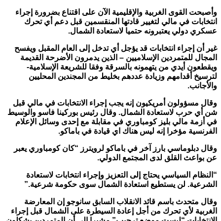
وأصبحت القوى الغربية والإقليمية الآن على اقتناع بضرورة إجراء
انتخابات في مالي لتغيير قادتها المنقسمين قبل دعم أي تحرك
عسكري دولي يعتبرونه حتميا لاستعادة الشمال
.
غير أن إجراء انتخابات قد يؤجل أي تدخل إلى العام المقبل ويفسح
المجال للمتمردين الإسلاميين – الذين يدمرون الأضرحة القديمة
ويقطعون أيدي من يتهمونه بالسرقة وفقا للشريعة الإسلامية-
لترسيخ أقدامهم وزيادة عددهم بخليط من المجندين المحليين
والأجانب
.
وقال مسؤولون أمريكيون إنه يجب إجراء الانتخابات في مالي قبل
شن أي حرب لاستعادة الشمال. وقال رئيس بوركينا فاسو والوسيط
في أزمة مالي بليز كومباوري في مقابلة مع إحدى وسائل الإعلام
الفرنسية مؤخرا إنه ليس هناك اي قيادة في باماكو
.
وقال دبلوماسي بارز آخر في باماكو لرويترز “كان كومباوري يعبر
عن بواعث القلق لدى المجتمع الدولي
.
“
النظام السياسي يحتاج إلى التعزيز وإجراء انتخابات لاستعادة
الشرعية. لن يستطيع استعادة الشمال سوى حكومة شرعية
.”
وقال متحدث باسم قائد الانقلاب السابق سانوجو إن المعارضة
الغربية لأي تحرك من أجل إعادة السيطرة على الشمال قبل إجراء
الانتخابات “ليست موضع ترحيب” مشيرا إلى أن المتمردين يشكلون