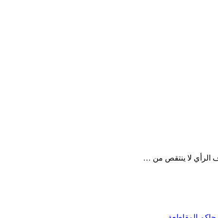
ف الرأي لا ينتقص من …
 حاكم المقاطعة…