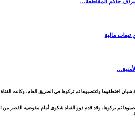
شراف حاكم المقاطعة…
 تبعات مالية
لأمنية…
1 عاما للاغتصاب من طرف ثلاثة شبان اختطفوها واغتصبوها ثم تركوها فى الطريق العام
بوها ثم تركوها، وقد قدم ذوو الفتاة شكوى أمام مفوضية القصر من ال
.