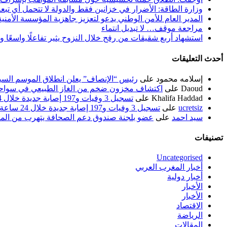
وزارة الطاقة: الأضرار في خزانين فقط والدولة لا تتحمل أي تبع
المدير العام للأمن الوطني يدعو لتعزيز جاهزية المؤسسة الأمن
مراجعة موقف… لا تبديل انتماء
استشهاد أربع شقيقات من رفح خلال النزوح يثير تفاعلًا واسعًا 
أحدث التعليقات
إسلامه محمود
على
رئيس “الإنصاف” يعلن انطلاق الموسم السياسي ل
Daoud
على
اكتشاف مخزون ضخم من الغاز الطبيعي في سواحل
Khalifa Haddad
على
تسجيل 3 وفيات و197 إصابة جديدة خلال 24 ساعة الماضية
ucretsiz
على
تسجيل 3 وفيات و197 إصابة جديدة خلال 24 ساعة الماضية
سيد احمد
على
عضو بلجنة صندوق دعم الصحافة يتهرب من الم
تصنيفات
Uncategorised
أخبار المغرب العربي
أخبار دولية
الأخبار
الأخبار
الاقتصاد
الرياضة
المقالات