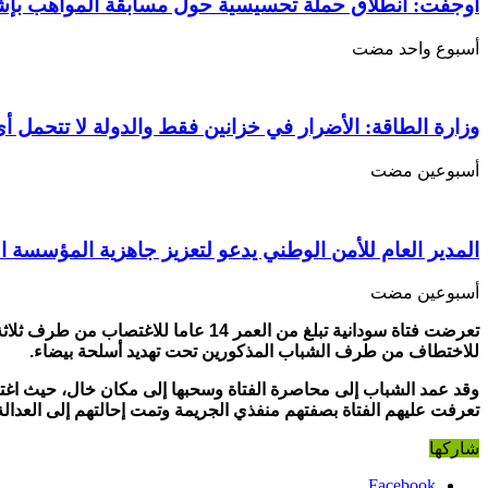
قبل
أوجفت: انطلاق حملة تحسيسية حول مسابقة المواهب بإ
3
شباب
‏أسبوع واحد مضت
مغلقة
وزارة الطاقة: الأضرار في خزانين فقط والدولة لا تتحمل أي
‏أسبوعين مضت
المدير العام للأمن الوطني يدعو لتعزيز جاهزية المؤسسة ا
‏أسبوعين مضت
تعرضت فتاة سودانية تبلغ من العمر 4
للاختطاف من طرف
الشباب المذكورين تحت تهديد أسلحة بيضاء.
وقد عمد الشباب إلى محاصرة الفتاة وسحبها إلى مكان خال، حيث اغتص
تعرفت عليهم الفتاة بصفتهم منفذي الجريمة وتمت إحالتهم إلى العدالة
شاركها
Facebook