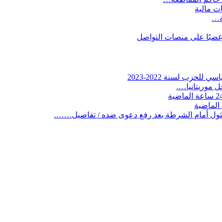
ات مالية
ية…
وغضبًا على منصات التواصل
لحزب لسنة 2022-2023
 موريتانيا….
ثول أمام الشرطة بعد رفع دعوى ضده / تفاصيل…….