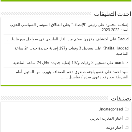
أحدث التعليقات
إسلامه محمود
على
رئيس “الإنصاف” يعلن انطلاق الموسم السياسي للحزب
لسنة 2022-2023
Daoud
على
اكتشاف مخزون ضخم من الغاز الطبيعي في سواحل موريتانيا….
Khalifa Haddad
على
تسجيل 3 وفيات و197 إصابة جديدة خلال 24 ساعة
الماضية
ucretsiz
على
تسجيل 3 وفيات و197 إصابة جديدة خلال 24 ساعة الماضية
سيد احمد
على
عضو بلجنة صندوق دعم الصحافة يتهرب من المثول أمام
الشرطة بعد رفع دعوى ضده / تفاصيل…….
تصنيفات
Uncategorised
أخبار المغرب العربي
أخبار دولية