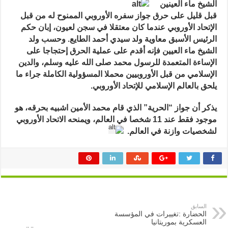
ماء
الشيخ ماء العينين
العينين
يحرق
قبل قليل على حرق جواز سفره الأوروبي الممنوح له من قبل
جواز
الإتحاد الأوروبي عندما كان معتقلا في
سجن لعيون، إبان حكم
سفر
الاتحاد
الرئيس الأسبق معاوية ولد سيدي أحمد الطايع. وحسب ولد
الأوروبي..
صوّر
الشيخ ماء العيين فإنه أقدم على عملية الحرق إحتجاجا على
مغلقة
الإساءة المتعمدة للرسول محمد صلى الله عليه وسلم، والدين
الإسلامي من قبل الأوروبيين محملا المسؤولية الكاملة جراء ما
يلحق بالعالم الإسلامي للإتحاد الأوروبي.
يذكر أن جواز “الحرية” الذي قام محمد الأمين اشبيه بحرقه، هو
موجود فقط عند 11 شخصا في العالم، ويمنحه الاتحاد الأوروبي
لشخصيات وازنة في العالم.
السابق
الحضارة :تغييرات في المؤسسة
العسكرية بموريتانيا