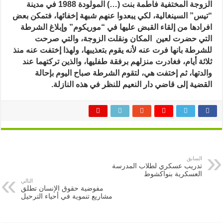
الزوجة المختفية فاطمة بنت (…) المولودة 1988 في مدينة
“تيس” السينغالية، لكي يبعدوا عنهم شبهة إخفائها، فتمكن بعض
افرادها من إلقاء القبض عليها في “موريكوم” وإبلاغ الشرطة
التي حضرت لعين المكان ونقلت الزوجة، والتي صرحت
للشرطة بانها فرت عنه لأنه يقوم بتعذيبها، ولهذا إختفت عنه منذ
ثلاثة أيام، فغادرت منزلهم برفقة طفليها، والذين تركتهما عند
والدتها، ثم إختفت هي، لتقوم الشرطة صباح اليوم بإحالة
القضية إلى قاضي دار النعيم للنظر في هذه النازلة.
السابق
تدريب عسكري لطلاب المدرسة
العسكرية بنواكشوط
التالي
مفوضية حقوق الإنسان تطلق
مشاريع تنموية في أحياء الترحيل