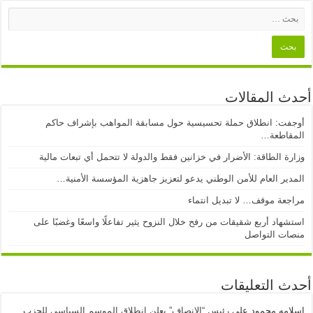
أحدث المقالات
أوجفت: انطلاق حملة تحسيسية حول مسابقة المواهب بإشراف حاكم
المقاطعة…
وزارة الطاقة: الأضرار في خزانين فقط والدولة لا تتحمل أي تبعات مالية
المدير العام للأمن الوطني يدعو لتعزيز جاهزية المؤسسة الأمنية…
مراجعة موقف… لا تبديل انتماء
استشهاد أربع شقيقات من رفح خلال النزوح يثير تفاعلًا واسعًا وغضبًا على
منصات التواصل
أحدث التعليقات
إسلامه محمود
على
رئيس “الإنصاف” يعلن انطلاق الموسم السياسي للحزب