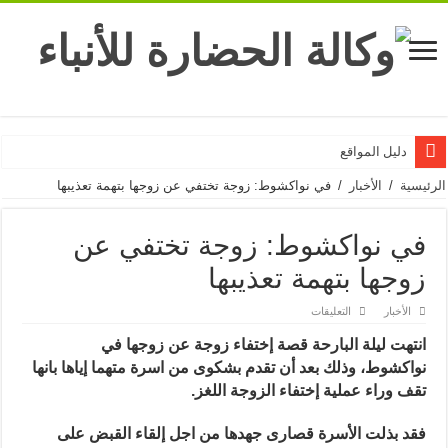
دليل المواقع
الرئيسية
/
الأخبار
/
في نواكشوط: زوجة تختفي عن زوجها بتهمة تعذيبها
في نواكشوط: زوجة تختفي عن
زوجها بتهمة تعذيبها
على
الأخبار
التعليقات
في
نواكشوط:
انتهت ليلة البارحة قصة إختفاء زوجة
عن زوجها في
زوجة
تختفي
نواكشوط، وذلك بعد أن تقدم بشكوى من اسرة متهما إياها بانها
عن
زوجها
تقف وراء عملية إختفاء الزوجة اللغز.
بتهمة
تعذيبها
مغلقة
فقد بذلت الأسرة قصارى جهدها من اجل إلقاء القبض على