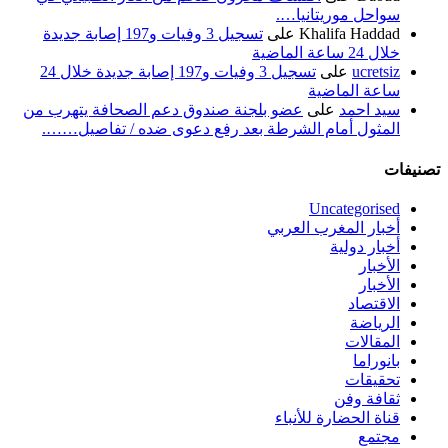
سواحل موريتانيا….
Khalifa Haddad
على
تسجيل 3 وفيات و197 إصابة جديدة
خلال 24 ساعة الماضية
ucretsiz
على
تسجيل 3 وفيات و197 إصابة جديدة خلال 24
ساعة الماضية
سيد احمد
على
عضو بلجنة صندوق دعم الصحافة يتهرب من
المثول أمام الشرطة بعد رفع دعوى ضده / تفاصيل…….
تصنيفات
Uncategorised
أخبار المغرب العربي
أخبار دولية
الأخبار
الأخبار
الاقتصاد
الرياضة
المقالات
بانوراما
تحقيقات
ثقافة وفن
قناة الحضارة للأنباء
مجتمع