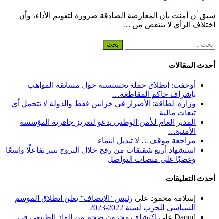
سبق أن آمنت بأن المعارضة الصادقة ضرورة لتقويم الأداء، وأن
اختلاف الرأي لا ينتقص من …
البحث
عن:
أحدث المقالات
أوجفت: انطلاق حملة تحسيسية حول مسابقة المواهب
بإشراف حاكم المقاطعة…
وزارة الطاقة: الأضرار في خزانين فقط والدولة لا تتحمل أي
تبعات مالية
المدير العام للأمن الوطني يدعو لتعزيز جاهزية المؤسسة
الأمنية…
مراجعة موقف… لا تبديل انتماء
استشهاد أربع شقيقات من رفح خلال النزوح يثير تفاعلًا واسعًا
وغضبًا على منصات التواصل
أحدث التعليقات
إسلامه محمود
على
رئيس “الإنصاف” يعلن انطلاق الموسم
السياسي للحزب لسنة 2022-2023
Daoud
على
اكتشاف مخزون ضخم من الغاز الطبيعي في