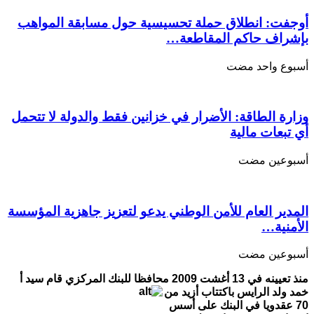
المركزي
الموريتاني
أوجفت: انطلاق حملة تحسيسية حول مسابقة المواهب
مغلقة
بإشراف حاكم المقاطعة…
‏أسبوع واحد مضت
وزارة الطاقة: الأضرار في خزانين فقط والدولة لا تتحمل
أي تبعات مالية
‏أسبوعين مضت
المدير العام للأمن الوطني يدعو لتعزيز جاهزية المؤسسة
الأمنية…
‏أسبوعين مضت
منذ تعيينه في 13 أغشت 2009 محافظا للبنك المركزي قام سيد أ
خمد ولد الرايس باكتتاب أزيد من
70 عقدويا في البنك على أسس