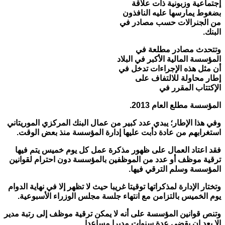
إجتماعية وزبونية ذات علاقة
بضغوط يمارسها عليه النافذون
من الجنرالات حسب مصادر في
البنك.
وتتحدث مصادر مطلعة في
المؤسسة المالية الأكبر في البلاد
أن مثل هذه الإجراءات تدخل في
إطار محاولة للالتفاف على
الإكتتاب المقرر في
المؤسسة مطلع العام 2013.
وفي هذا الإطار؛ يبدي عدد كبير من عمال البنك المركزي الموريتاني
استغرابهم من عادة دأبت عليها إدارة المؤسسة منذ بعض الوقت.
فقد اعتاد العمال على ظهور مذكرة عمل كل يوم خميس يتم فيها
ترقية موظف أو عدد من الموظفين بالمؤسسة دون احترام لقوانين
المؤسسة وسلم الترقي فيها.
وتختار الإدارة لمذكراتها توقيتا غريبا حيث لا تظهر إلا في نهاية الدوام
يوم الخميس بالتزامن مع انتهاء جلسة مجلس الوزراء الأسبوعية.
وتنص قوانين المؤسسة على أنه لا يمكن ترقية موظف إلى رتبة مدير
إلا بعد ان يقضي عدة سنوات مديرا مساعدا.