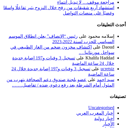
مراجعة موقف… لا تبديل انتماء
استشهاد أربع شقيقات من رفح خلال النزوح يثير تفاعلًا واسعًا
وغضبًا على منصات التواصل
أحدث التعليقات
إسلامه محمود
على
رئيس “الإنصاف” يعلن انطلاق الموسم
السياسي للحزب لسنة 2022-2023
Daoud
على
اكتشاف مخزون ضخم من الغاز الطبيعي في
سواحل موريتانيا….
Khalifa Haddad
على
تسجيل 3 وفيات و197 إصابة جديدة
خلال 24 ساعة الماضية
ucretsiz
على
تسجيل 3 وفيات و197 إصابة جديدة خلال 24
ساعة الماضية
سيد احمد
على
عضو بلجنة صندوق دعم الصحافة يتهرب من
المثول أمام الشرطة بعد رفع دعوى ضده / تفاصيل…….
تصنيفات
Uncategorised
أخبار المغرب العربي
أخبار دولية
الأخبار