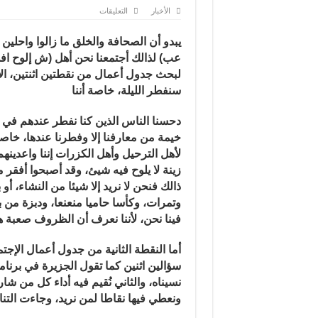
على
الأخبار
التعليقات
فخامته
يحصل
على
يبدو أن الصحافة والخلق ما زالوا واحلين
58
نقطة
عب) لذالك أجتمعنا نحن أهل (ش إلوح اف
من
لبحث جدول أعمال من نقطتين اثنتين، ال
20
في
سنفطر الليلة، خاصة أننا
برنامج
(لقاء
الشعب)/
نقلا
دحسنا الناس الذين كنا نفطر عندهم في ال
عن
خيمة من معارفنا إلا وفطرنا عندها، خاص
موقع
شي
لأهل الترحيل وأهل الكزرات إننا واعدينه
ألوح
أفشي
زينة لا يلوح فيه شيئ، وقد أصبحوا أفقر 
الساخر
مغلقة
ذالك فنحن لا نريد إلا شيئا من النشاء، أو 
وتمرات، وكأسا حاميا منعنعا، ودبزة من بن
فينا نحن، لأننا نعرف أن الظروف صعبة هذ
أما النقطة الثانية من جدول أعمال الإجت
سؤالين اثنين كما تقول الجزيرة في برنامج 
نسيناه، والثاني نُقيم فيه أداء كل من شا
ونعطي فيها نقاطا لمن نريد، وجاءت التنا