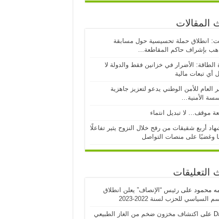
 المقالات
ت: انطلاق حملة تحسيسية حول مسابقة
اهب بإشراف حاكم المقاطعة…
 الطاقة: الأضرار في خزانين فقط والدولة لا
 أي تبعات مالية
ر العام للأمن الوطني يدعو لتعزيز جاهزية
سسة الأمنية…
ة موقف… لا تبديل انتماء
اد أربع شقيقات من رفح خلال النزوح يثير تفاعلًا
ا وغضبًا على منصات التواصل
 التعليقات
مه محمود
على
رئيس “الإنصاف” يعلن انطلاق
 السياسي للحزب لسنة 2022-2023
D
على
اكتشاف مخزون ضخم من الغاز الطبيعي