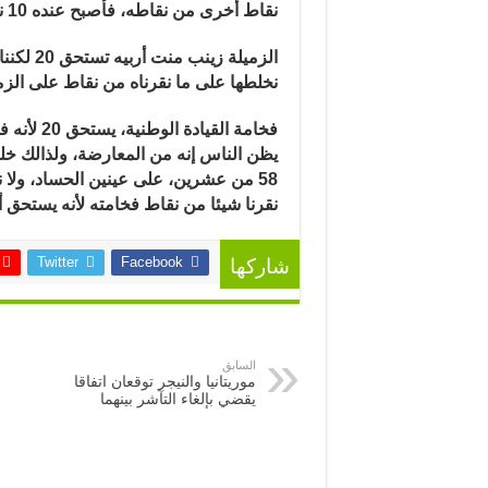
نقاط أخرى من نقاطه، فأصبح عنده 10 نقاط من 20
نخلطها على ما نقرناه من نقاط على الزم
فخامة الق
يظن الناس إنه من المعارضة، ولذالك خلط
58 من عشرين، على عينين الحساد، ولا نخاف عقباها
نقرنا شيئا من نقاط فخامته لأنه يستحق 
Twitter
Facebook
شاركها
السابق
موريتانيا والنيجر توقعان اتفاقا
يقضي بإلغاء التآشر بينهما