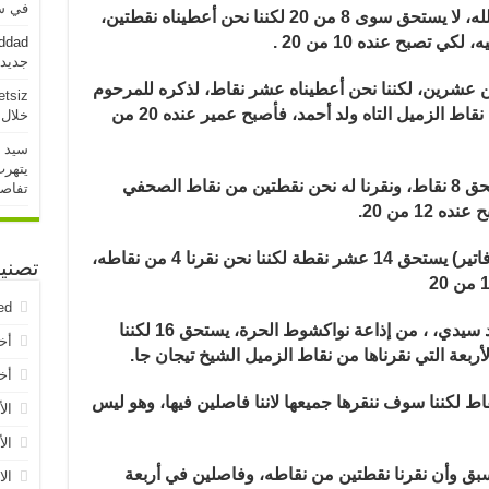
في سو
الله، لا يستحق سوى
8 من 20 لكننا نحن أعطيناه نقطتين،
 تصبح عنده 10 من 20 .
addad
جديدة خلال 
يد محمد فال ولد عمير، يستحق 8 من عشرين، لكننا نحن أعطيناه عشر نقاط، لذكره للمرحوم
etsiz
حبيب ولد محفوظ، ونقرنا له نقطتين من نقاط الزميل التاه ولد أحمد، فأصبح عمير عنده 20 من
خلال 24 ساعة الماض
سيد 
يتهرب
الزميل إسلمو ولد محمد المصطفي، يستحق 8 نقاط، ونقرنا له نحن نقطتين من نقاط الصحفي
تفاص
12 من 20
.
الزميل الشيخ التجان جا من جريدة (لرنوفاتير) يستحق 14 عشر نقطة لكننا نحن نقرنا 4 من نقاطه،
تصني
ed
الزميل الشاب المتألق سيدي المختار ولد سيدي، ، من إذاعة نواكشوط الحرة، يستحق 16 لكننا
أخ
.
أخب
يل القادم من السنغال يستحق 10 نقاط لكننا سوف ننقرها جميعها لاننا فاصلين فيها، وهو ليس
الأ
الأ
اه ولد أحمد، يستحق 16 لكننا سبق وأن نقرنا نقطتين من نقاطه، وفاصلين في أربعة
الا