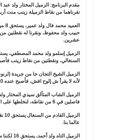
مقدم البرنامج: الزميل المختار ولد عبد 
نقرناهما من نقاط الزميلة زينب منت أربيه، لكي
العم
عشرين
.
السنغالي، ونقطتين من نقاط زينب فأصبح عنده 
لأنه لا يقرأ ش إلوح افش، فأصبح عنده 10 من 20
فاصلين في 6 من نقاطه، لنخلطها على الأربعة التي نقرناها من نقاط الزميل الشيخ تيجان جا
الزم
عالما بنا
.
الزميل الت