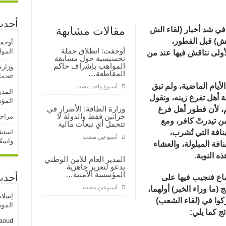
أحدث
مقالات مشابهة
 في شد أخبار (لقاء الش
ش) قبل الفطور،
أوجف
أوجفت: انطلاق حملة
المو
أولى نناقش فيها عند من
تحسيسية حول مسابقة
المواهب بإشراف حاكم
وزارة
المقاطعة…
تتحمل
أيام الماضية، ولم تبق
‏أسبوع واحد مضت
المدي
ة أهل تفرغ زينه، ونقول
المؤ
وزارة الطاقة: الأضرار في
م، لأن فطور أهل فرغ
خزانين فقط والدولة لا
مراجع
من تيدرتْ كافر، ومع
تتحمل أي تبعات مالية
بنافة التي تُشرب،
استشه
‏أسبوعين مضت
واسعً
افة المبلولة، والعشاء
ه النوبة.
المدير العام للأمن الوطني
يدعو لتعزيز جاهزية
المؤسسة الأمنية…
أحدث
ماع فنجيب فيها على
‏أسبوعين مضت
(ما وراء الخبر) أولهما،
إسلا
ركوا في (لقاء الشعب)
الموسم
ئج كما يلي
:
aoud