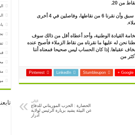
.
ال
ال
الزميلة زينب منت أربيه تستحق 20 لكننا سبق وأن نقرنا 6 من نقاطها، وفاصلين في 4 أخرى
لاء
.
بان
تح
يادة الوطنية، يستحق 20 لأنه فخامة القيادة الوطنية، وأحد أعطاه أقل من ذالك سوف
نا نحن له عليها ما نقرناه من نقاط الزملاء فأصبح عنده
ثق
. إذا كان الحساب ليس صحيحا فمعناه أننا
قنا
أكثر من
مج
مق
Pinterest
LinkedIn
Stumbleupon
Google +
مو
تابع
التالي
الحضارة : الحزب الموريتاني للدفاع
عن البيئة يشيد بزيارة الرئيس لولاية
آدرار