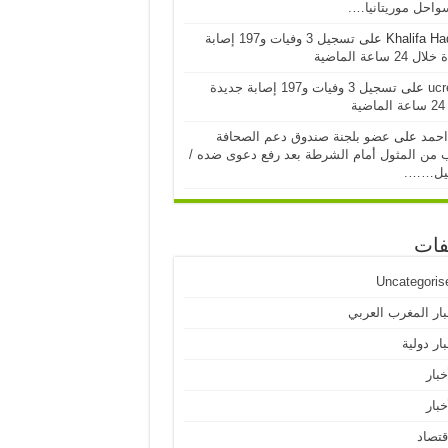
احل موريتانيا….
Khalifa H
على
تسجيل 3 وفيات و197 إصابة
24 ساعة الماضية
ucr
على
تسجيل 3 وفيات و197 إصابة جديدة
ية
احمد
على
عضو بلجنة صندوق دعم الصحافة
 من المثول أمام الشرطة بعد رفع دعوى ضده /
يل…….
فات
Uncategoris
بار المغرب العربي
ار دولية
خبار
خبار
قتصاد