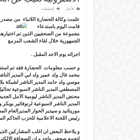
على
الأخبار
التعليقات
السلطات
تختار
علمت وكالة الحضارة اللانباء من مصدر 
الصحافة
المحاورة
قامت
اليوم باستدعاء
للرئيس
و
مجموعة من الصحفيين الذين تم اختياره
الصحافة
الجمهورية خلال لقاء الش
عب المزمع
الالكترونية
تغيب
عن
الحدث
اجرائه يوم الاحد المقبل .
مغلقة
و حسب معلومات الحضارة فقد تم استدع
محمد فال ولد عمير ولد ابي المدير الناشر
موسي ولد حامد المدير الناشر لشبكة بلا
المصطفي المدير الناشر لاسبوعية تحاليل
محنض المدير الناشر ليومية الامل الجديد
المدير الناشر لاسبوعية لرنوفاتير بوبكر
موريتانيد و سيدير الحوار المديرالعام الم
رئيس اللجنة الاعلامية للحزب الحاكم المخ
و يلاحظ البعض ان اغلب المشاركين الذين
لتجمع صحفي واحد و ان الصحافة الالكترو