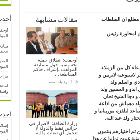
أحدث
مطلع ا
ن السلطات
مقالات مشابهة
أوجف
م لمحاورة رئيس
المو
وزارة
تتحمل
أوجفت: انطلاق حملة
المدي
تحسيسية حول مسابقة
المؤ
اء كل من الزملاء
المواهب بإشراف حاكم
المقاطعة…
 لاسبوعية لاتربين و
مراجع
دي و اسلم ولد
‏أسبوع واحد مضت
استشه
 ابدو و الحسين ولد
واسعً
 و دجا الشيخ تجان
 ولد دهماش من اذاعة
ساعد لتلفزة موريتانيا و
أحدث
تار ولد عبد الله.
وزارة الطاقة: الأضرار في
إسلا
خزانين فقط والدولة لا
 تم اختيارهم ينتمون
الموسم
تتحمل أي تبعات مالية
نية غيبت تماما عن هذا