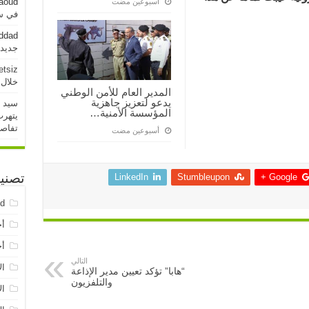
aoud
‏أسبوعين مضت
في سو
addad
جديدة خلال 
etsiz
خلال 24 ساعة الماض
المدير العام للأمن الوطني
يدعو لتعزيز جاهزية
سيد 
المؤسسة الأمنية…
يتهرب
تفاص
‏أسبوعين مضت
LinkedIn
Stumbleupon
Google +
تصني
ed
أخ
أخ
التالي
ال
“هابا” تؤكد تعيين مدير الإذاعة
والتلفزيون
ال