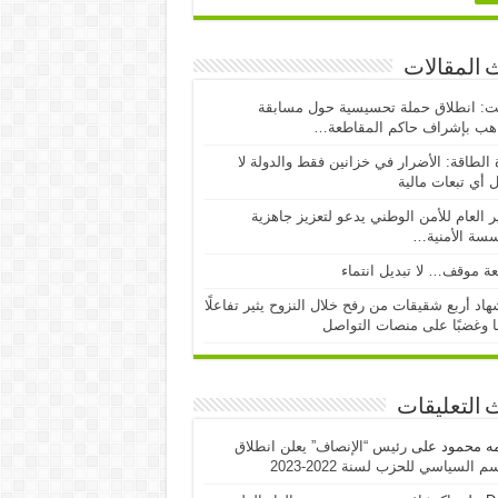
 المقالات
ت: انطلاق حملة تحسيسية حول مسابقة
اهب بإشراف حاكم المقاطعة…
 الطاقة: الأضرار في خزانين فقط والدولة لا
 أي تبعات مالية
ر العام للأمن الوطني يدعو لتعزيز جاهزية
سسة الأمنية…
ة موقف… لا تبديل انتماء
اد أربع شقيقات من رفح خلال النزوح يثير تفاعلًا
ا وغضبًا على منصات التواصل
 التعليقات
مه محمود
على
رئيس “الإنصاف” يعلن انطلاق
 السياسي للحزب لسنة 2022-2023