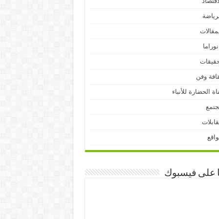
اقتصاد
رياضة
مقالات
نوراما
قيقات
افة وفن
اة الحضارة للأنباء
جتمع
ابلات
اقع
ا على فيسبوك