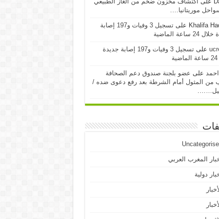
D
على
اكتشاف مخزون ضخم من الغاز الطبيعي
احل موريتانيا….
Khalifa H
على
تسجيل 3 وفيات و197 إصابة
24 ساعة الماضية
ucr
على
تسجيل 3 وفيات و197 إصابة جديدة
ية
احمد
على
عضو بلجنة صندوق دعم الصحافة
 من المثول أمام الشرطة بعد رفع دعوى ضده /
يل…….
فات
Uncategoris
بار المغرب العربي
بار دولية
أخبار
أخبار