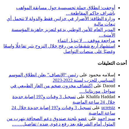
أوجفت: انطلاق حملة تحسيسية حول مسابقة المواهب
بإشراف حاكم المقاطعة…
وزارة الطاقة: الأضرار في خزانين فقط والدولة لا تتحمل أي
تبعات مالية
المدير العام للأمن الوطني يدعو لتعزيز جاهزية المؤسسة
الأمنية…
مراجعة موقف… لا تبديل انتماء
استشهاد أربع شقيقات من رفح خلال النزوح يثير تفاعلًا واسعًا
وغضبًا على منصات التواصل
أحدث التعليقات
إسلامه محمود
على
رئيس “الإنصاف” يعلن انطلاق الموسم
السياسي للحزب لسنة 2022-2023
Daoud
على
اكتشاف مخزون ضخم من الغاز الطبيعي في
سواحل موريتانيا….
Khalifa Haddad
على
تسجيل 3 وفيات و197 إصابة جديدة
خلال 24 ساعة الماضية
ucretsiz
على
تسجيل 3 وفيات و197 إصابة جديدة خلال 24
ساعة الماضية
سيد احمد
على
عضو بلجنة صندوق دعم الصحافة يتهرب من
المثول أمام الشرطة بعد رفع دعوى ضده / تفاصيل…….