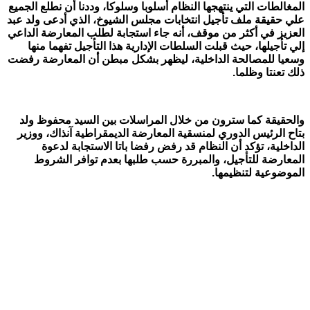
المغالطات التي ينتهجها النظام أسلوبا وسلوكا، وددنا أن نطلع الجميع
علي حقيقة ملف تأجيل انتخابات مجلس الشيوخ، الذي أدعى ولد عبد
العزيز في أكثر من موقف، أنه جاء استجابة لطلب المعارضة الداعي
إلي تأجيلها، حيث قبلت السلطات الإدارية هذا التأجيل تفهما منها
وسعيا للمصالحة الداخلية، ليظهر بشكل مبطن أن المعارضة رفضت
ذلك تعنتا وظلما.
والحقيقة كما سترون من خلال المراسلات بين السيد محفوظ ولد
بتاح الرئيس الدوري لمنسقية المعارضة الديمقراطية آنذاك، ووزير
الداخلية، تؤكد أن النظام قد رفض رفضا باتا الاستجابة لدعوة
المعارضة للتأجيل، والمبررة حسب طلبها بعدم توافر الشروط
الموضوعية لتنظيمها.