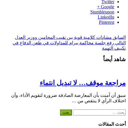
Twitter
Google +
Stumbleupon
LinkedIn
Pinterest
السابق
مشادات كلامية قوية بين نقيب المحامين ووزير العدل
التالي
رفع جلسة محاكمة بيرام للمداولات في طعن الدفاع في
تكييف التهمة
شاهد أيضاً
مراجعة موقف… لا تبديل انتماء
سبق أن آمنت بأن المعارضة الصادقة ضرورة لتقويم الأداء، وأن
اختلاف الرأي لا ينتقص من …
البحث
عن:
أحدث المقالات