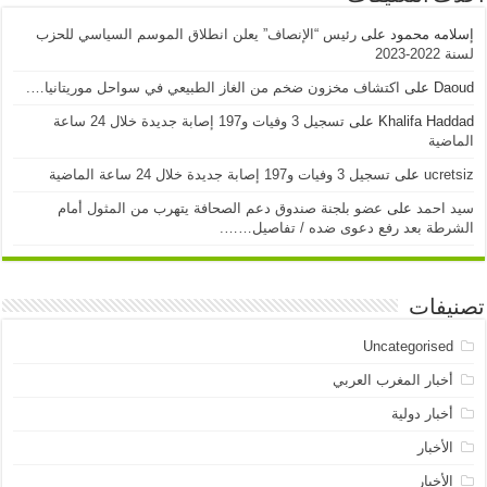
إسلامه محمود
على
رئيس “الإنصاف” يعلن انطلاق الموسم السياسي للحزب
لسنة 2022-2023
Daoud
على
اكتشاف مخزون ضخم من الغاز الطبيعي في سواحل موريتانيا….
Khalifa Haddad
على
تسجيل 3 وفيات و197 إصابة جديدة خلال 24 ساعة
الماضية
ucretsiz
على
تسجيل 3 وفيات و197 إصابة جديدة خلال 24 ساعة الماضية
سيد احمد
على
عضو بلجنة صندوق دعم الصحافة يتهرب من المثول أمام
الشرطة بعد رفع دعوى ضده / تفاصيل…….
تصنيفات
Uncategorised
أخبار المغرب العربي
أخبار دولية
الأخبار
الأخبار