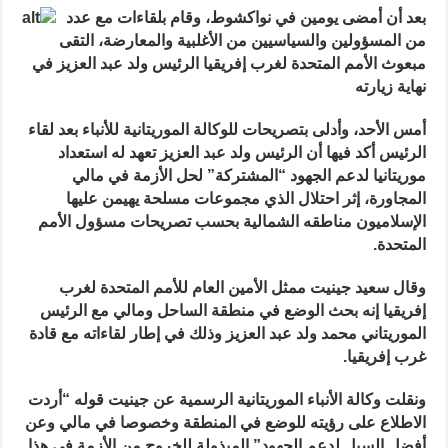
المتحدة
بعد أن أمضى يومين في نواكشوط، وقام بلقاءات مع عد
د
تستطلع
مواقف
من المسؤولين والسياسيين من الأغلبية والمعارضة، التقى
موريتانيا
حول
مبعوث الأمم المتحدة لغرب إفريقيا الرئيس ولد عبد العزيز في
قضايا
نهاية زيارته
الأمن
في
الساحل
مغلقة
أمس الأحد، وأدلى بتصريحات للوكالة الموريتانية للأنباء بعد لقاء
الرئيس أكد فيها أن الرئيس ولد عبد العزيز تعهد له استعداد
موريتانيا لدعم الجهود “المشتركة” لحل الأزمة في مالي
المجاورة، إثر احتلال الذي مجموعات مسلحة يهيمن عليها
الإسلاميون مناطقه الشمالية بحسب تصريحات مسؤول الأمم
المتحدة.
وقال سعيد جينيت ممثل الأمين العام للأمم المتحدة لغرب
إفريقيا إنه بحث الوضع في منطقة الساحل ومالي مع الرئيس
الموريتاني محمد ولد عبد العزيز وذلك في إطار لقاءاته مع قادة
غرب إفريقيا.
ونقلت وكالة الأنباء الموريتانية الرسمية عن جينيت قوله “أردت
الاطلاع على رؤيته للوضع في المنطقة وخصوصا في مالي وعن
أفضل السبل لدعم الجهود” المبذولة للخروج من الأزمة في هذا