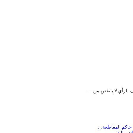
ف الرأي لا ينتقص من …
 حاكم المقاطعة…
ات مالية