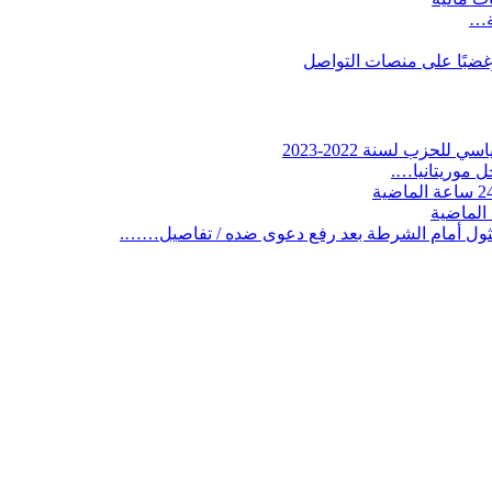
ية…
وغضبًا على منصات التواصل
لحزب لسنة 2022-2023
 موريتانيا….
ثول أمام الشرطة بعد رفع دعوى ضده / تفاصيل…….