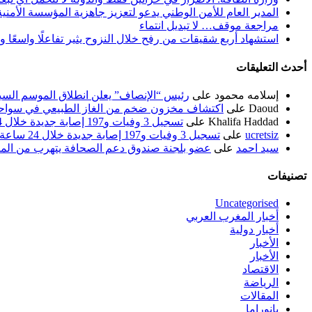
المدير العام للأمن الوطني يدعو لتعزيز جاهزية المؤسسة الأمن
مراجعة موقف… لا تبديل انتماء
استشهاد أربع شقيقات من رفح خلال النزوح يثير تفاعلًا واسعًا 
أحدث التعليقات
إسلامه محمود
على
رئيس “الإنصاف” يعلن انطلاق الموسم السياسي ل
Daoud
على
اكتشاف مخزون ضخم من الغاز الطبيعي في سواحل
Khalifa Haddad
على
تسجيل 3 وفيات و197 إصابة جديدة خلال 24 ساعة الماضية
ucretsiz
على
تسجيل 3 وفيات و197 إصابة جديدة خلال 24 ساعة الماضية
سيد احمد
على
عضو بلجنة صندوق دعم الصحافة يتهرب من الم
تصنيفات
Uncategorised
أخبار المغرب العربي
أخبار دولية
الأخبار
الأخبار
الاقتصاد
الرياضة
المقالات
بانوراما