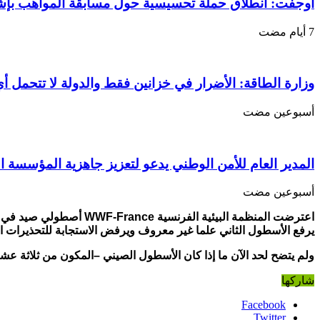
موريتانيا
أوجفت: انطلاق حملة تحسيسية حول مسابقة المواهب بإ
مغلقة
وزارة الطاقة: الأضرار في خزانين فقط والدولة لا تتحمل أي
‏أسبوعين مضت
المدير العام للأمن الوطني يدعو لتعزيز جاهزية المؤسسة ا
‏أسبوعين مضت
اعترضت المنظمة البيئية الفرنسية
WWF-France
أصطولي صيد في من
يرفع الأسطول الثاني علما غير معروف ويرفض الاستجابة للتحذيرات الت
ولم يتضح لحد الآن ما إذا كان الأسطول الصيني –المكون من ثلاثة عشر س
شاركها
Facebook
Twitter