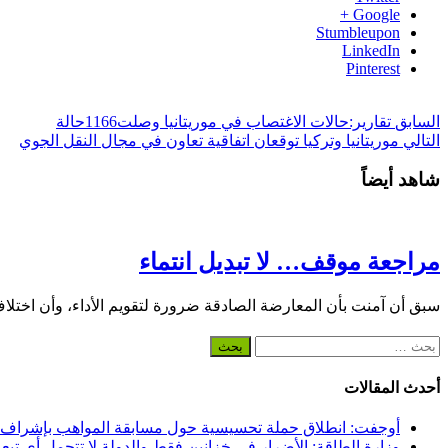
Google +
Stumbleupon
LinkedIn
Pinterest
السابق
تقارير:حالات الاغتصاب في موريتانيا وصلت1166حالة
التالي
موريتانيا وتركيا توقعان اتفاقية تعاون في مجال النقل الجوي
شاهد أيضاً
مراجعة موقف… لا تبديل انتماء
سبق أن آمنت بأن المعارضة الصادقة ضرورة لتقويم الأداء، وأن اختلا
البحث
عن:
أحدث المقالات
أوجفت: انطلاق حملة تحسيسية حول مسابقة المواهب بإشراف
وزارة الطاقة: الأضرار في خزانين فقط والدولة لا تتحمل أي تبع