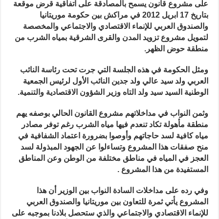
على
على مشروع قانون يسمح بالمصادقة على اتفاقية قرض موقعة
مشروع
بتاريخ 17 ابريل 2012 في مراكش بين
تزويد
حكومة موريتانيا
مدن
والصندوق العربي للإنماء الاقتصادي والاجتماعي والمخصصة
الشرق
بالماء
لتمويل مشروع تزويد المدن والقرى الشرقية بمياه الشرب من
مغلقة
منطقة حوض الظهر
.
ومثل الحكومة في هذه الجلسة التي جرت تحت رئاسة النائب
العربي ولد سيد عالي ولد جدين النائب الأول لرئيس الجمعية
الوطنية السيد سيد ولد التاه وزير الشؤون الاقتصادية والتنمية
.
وثمن النواب في مداخلاتهم مشروع القانون الحالي بوصفه يهم
منطقة مأهولة تكاد تنعدم فيها مياه الشرب رغم توفر مصادر
مياه كافية لسد حاجاتهم وأوصوا بضرورة اعتماد الشفافية في
منح صفقات هذا المشروع وتساءلوا عن الجهود المبذولة لسد
العجز في المياه في مناطق مختلفة من الوطن وعن المناطق
المستفيدة من هذا المشروع
.
وفي رده على مداخلات السادة النواب بين الوزير أن هذا
المشروع يأتي ثمرة للتعاون بين موريتانيا والصندوق العربي
للإنماء الاقتصادي والاجتماعي والذي ستحصل بلادنا بموجبه على