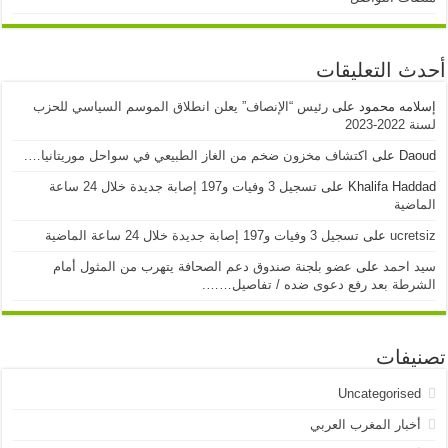
أحدث التعليقات
إسلامه محمود
على
رئيس “الإنصاف” يعلن انطلاق الموسم السياسي للحزب
لسنة 2022-2023
Daoud
على
اكتشاف مخزون ضخم من الغاز الطبيعي في سواحل موريتانيا….
Khalifa Haddad
على
تسجيل 3 وفيات و197 إصابة جديدة خلال 24 ساعة
الماضية
ucretsiz
على
تسجيل 3 وفيات و197 إصابة جديدة خلال 24 ساعة الماضية
سيد احمد
على
عضو بلجنة صندوق دعم الصحافة يتهرب من المثول أمام
الشرطة بعد رفع دعوى ضده / تفاصيل…….
تصنيفات
Uncategorised
أخبار المغرب العربي