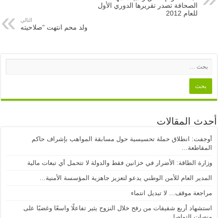
الصحافة تصدر تقريرها الدوري الأول
للعام 2012
التالي
ولد محم انتهت “صلاحيته
أحدث المقالات
أوجفت: انطلاق حملة تحسيسية حول مسابقة المواهب بإشراف حاكم
المقاطعة…
وزارة الطاقة: الأضرار في خزانين فقط والدولة لا تتحمل أي تبعات مالية
المدير العام للأمن الوطني يدعو لتعزيز جاهزية المؤسسة الأمنية…
مراجعة موقف… لا تبديل انتماء
استشهاد أربع شقيقات من رفح خلال النزوح يثير تفاعلًا واسعًا وغضبًا على
منصات التواصل