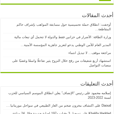
أحدث المقالات
أوجفت: انطلاق حملة تحسيسية حول مسابقة المواهب بإشراف حاكم
المقاطعة…
وزارة الطاقة: الأضرار في خزانين فقط والدولة لا تتحمل أي تبعات مالية
المدير العام للأمن الوطني يدعو لتعزيز جاهزية المؤسسة الأمنية…
مراجعة موقف… لا تبديل انتماء
استشهاد أربع شقيقات من رفح خلال النزوح يثير تفاعلًا واسعًا وغضبًا على
منصات التواصل
أحدث التعليقات
إسلامه محمود
على
رئيس “الإنصاف” يعلن انطلاق الموسم السياسي للحزب
لسنة 2022-2023
Daoud
على
اكتشاف مخزون ضخم من الغاز الطبيعي في سواحل موريتانيا….
Khalifa Haddad
على
تسجيل 3 وفيات و197 إصابة جديدة خلال 24 ساعة