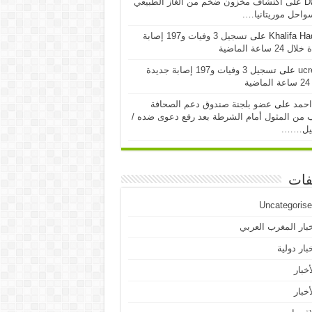
D
على
اكتشاف مخزون ضخم من الغاز الطبيعي
احل موريتانيا….
Khalifa H
على
تسجيل 3 وفيات و197 إصابة
24 ساعة الماضية
ucr
على
تسجيل 3 وفيات و197 إصابة جديدة
ية
احمد
على
عضو بلجنة صندوق دعم الصحافة
 من المثول أمام الشرطة بعد رفع دعوى ضده /
يل…….
فات
Uncategoris
بار المغرب العربي
بار دولية
أخبار
أخبار