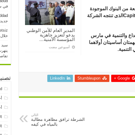
aoud
في سو
عة من البنوك الموجودة
Capi
الذى تنتجه الشركة
addad
جديدة خلال 
المدير العام للأمن الوطني
etsiz
يدعو لتعزيز جاهزية
يداع والتنمية في مارس
خلال 24 ساعة الماض
المؤسسة الأمنية…
ها مهمتان أساسيتان أولاهما
سيد 
‏أسبوعين مضت
 التنمية.
يتهرب
تفاص
تصني
LinkedIn
Stumbleupon
Google +
ed
أخ
أخ
التالي
ال
الشرطة ترافق مظاهرة مطالبة
بالمياه في كيفه
ال