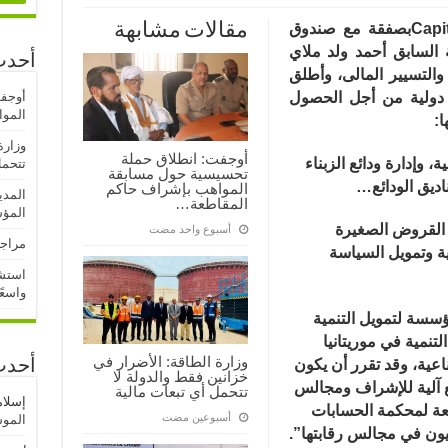
Cap
بصفقة مع صندوق
مقالات مشابهة
ية السابق أحمد ولد ملاي
أحدث
والتسيير المالى، وأطلق
دولية من أجل الحصول
أوجف
المو
ا:
وزارة
أوجفت: انطلاق حملة
، وإدارة ودائع الزبناء
تتحمل
تحسيسية حول مسابقة
ديق الودائع…
المواهب بإشراف حاكم
المدي
المقاطعة…
المؤ
 القروض الصغيرة
‏أسبوع واحد مضت
مراجع
ة وتمويل السياسة
استشه
واسعً
سسة لتمويل التنمية
نمية في موريتانيا
وزارة الطاقة: الأضرار في
اعية، وقد تقرر أن يكون
أحدث
خزانين فقط والدولة لا
 آلية للإشراف ومجالس
تتحمل أي تبعات مالية
إسلا
عة لمحكمة الحسابات
‏أسبوعين مضت
الموسم
يون في مجالس رقابتها”.