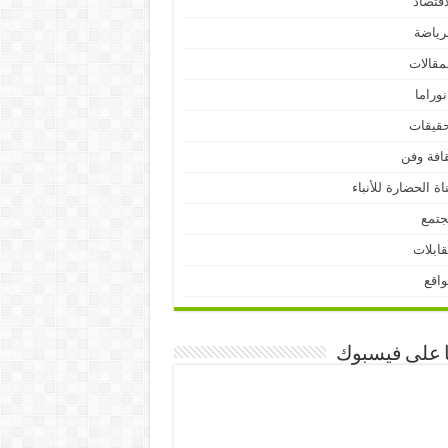
اقتصاد
رياضة
مقالات
نوراما
قيقات
افة وفن
اة الحضارة للأنباء
جتمع
ابلات
اقع
ا على فيسبوك