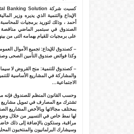
صندوق
الإيداع
كسبت شركة
ital Banking Solution
والتنمية
يورد
الإيداع والتنمية الذي يديره وزير المال
برمجيات
من
أحمد ، وذلك لتوريد برمجيات للمحاسبة 
Capital
الصندوق في سبتمبر الماضي مناقصة 
Banking
مغلقة
على برمجيات للقيام بهمامه التى من بينه
– كصندوق للإيداع: تجميع الأموال العمومية
وكذا فوائض صندوق التأمين الصحى وصنا
– كصندوق للتنمية: منح القروض لا سيما
والمشاركة في المشاريع الأساسية للتنمي
الاجتماعية…
وحسب القانون المنظم للصندوق فإنه مؤ
تشترك مع المصارف في تمويل مشاريع الت
بمختلف مجالاتها وبالأخص المشاريع الصن
لها نمط خاص في التسيير من خلال وضع
مراقبة، وستكون بالإضافة إلى ذلك خاض
وسيشارك البرلمانيون والمنتخبون المحل