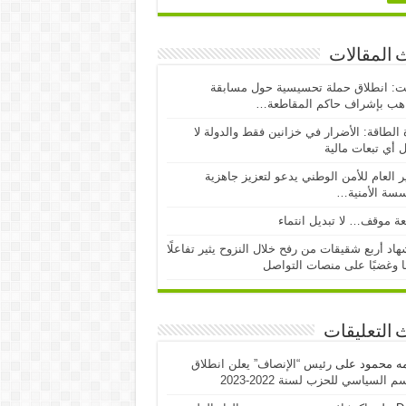
 المقالات
ت: انطلاق حملة تحسيسية حول مسابقة
اهب بإشراف حاكم المقاطعة…
 الطاقة: الأضرار في خزانين فقط والدولة لا
 أي تبعات مالية
ر العام للأمن الوطني يدعو لتعزيز جاهزية
سسة الأمنية…
ة موقف… لا تبديل انتماء
اد أربع شقيقات من رفح خلال النزوح يثير تفاعلًا
ا وغضبًا على منصات التواصل
 التعليقات
مه محمود
على
رئيس “الإنصاف” يعلن انطلاق
 السياسي للحزب لسنة 2022-2023