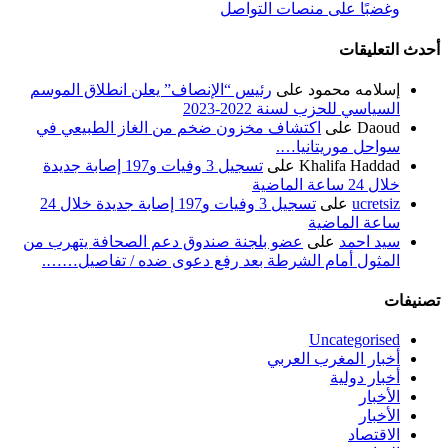
وغضبًا على منصات التواصل
أحدث التعليقات
إسلامه محمود
على
رئيس “الإنصاف” يعلن انطلاق الموسم
السياسي للحزب لسنة 2022-2023
Daoud
على
اكتشاف مخزون ضخم من الغاز الطبيعي في
سواحل موريتانيا….
Khalifa Haddad
على
تسجيل 3 وفيات و197 إصابة جديدة
خلال 24 ساعة الماضية
ucretsiz
على
تسجيل 3 وفيات و197 إصابة جديدة خلال 24
ساعة الماضية
سيد احمد
على
عضو بلجنة صندوق دعم الصحافة يتهرب من
المثول أمام الشرطة بعد رفع دعوى ضده / تفاصيل…….
تصنيفات
Uncategorised
أخبار المغرب العربي
أخبار دولية
الأخبار
الأخبار
الاقتصاد