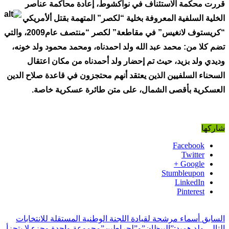
قررت محكمة الاستئناف في نواكشوط، إعادة محاكمة عناصر
الخلية السلفية المعروفة بخلية “لكصر” المتهمة بقتل
ألأمريكي
“كريستوف لانغيس” في مقاطعة” لكصر “منتصف
عام2009، والتي
تضم كلا من: محمد عبد الله ولد احمدناه، ومحمد محمود ولد خونه،
وديدي ولد بزيد، حيث تم إحضار ولد أحمدناه من مكان اعتقال
السحناء السلفيين الذين يعتقد أنهم محتجزون في قاعدة صلاح الدين
العسكرية بأقصى الشمال، على متن طائرة عسكرية خاصة.
شاركها
Facebook
Twitter
Google +
Stumbleupon
LinkedIn
Pinterest
السابق
أسماء مرشحة لقيادة اللجنة الوطنية المستقلة للانتخابات
التالي
ولد هميد:”البيظان”و”لحراطين”مجموعة واحدة وجزء لا يتجزأ