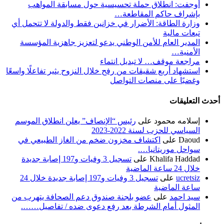
أوجفت: انطلاق حملة تحسيسية حول مسابقة المواهب
بإشراف حاكم المقاطعة…
وزارة الطاقة: الأضرار في خزانين فقط والدولة لا تتحمل أي
تبعات مالية
المدير العام للأمن الوطني يدعو لتعزيز جاهزية المؤسسة
الأمنية…
مراجعة موقف… لا تبديل انتماء
استشهاد أربع شقيقات من رفح خلال النزوح يثير تفاعلًا واسعًا
وغضبًا على منصات التواصل
أحدث التعليقات
إسلامه محمود
على
رئيس “الإنصاف” يعلن انطلاق الموسم
السياسي للحزب لسنة 2022-2023
Daoud
على
اكتشاف مخزون ضخم من الغاز الطبيعي في
سواحل موريتانيا….
Khalifa Haddad
على
تسجيل 3 وفيات و197 إصابة جديدة
خلال 24 ساعة الماضية
ucretsiz
على
تسجيل 3 وفيات و197 إصابة جديدة خلال 24
ساعة الماضية
سيد احمد
على
عضو بلجنة صندوق دعم الصحافة يتهرب من
المثول أمام الشرطة بعد رفع دعوى ضده / تفاصيل…….