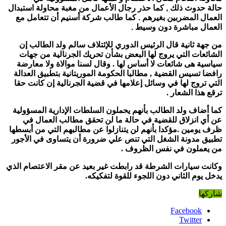
حالة حدوث ذلك , كما حذر رجال الأعمال
من مغبة محاولة استبدال
العمال المضربين بغيرهم . كما طالب شركة أسنيم أن تتعامل مع
العمال مباشرة دون وسيط
.
من جهة ثانية قال الرئيس الدوري للإئتلاف سالم ولد الطالب إن
الشائعات التي يروج لها البعض بشأن تحريك الجرنالية من جهات
سياسية هى شائعات لا أساس لها . وقال لسنا موالاة ولا معارضة
رافضا تسيس القضية , مطالبا الحكومة الموريتانية بتطبيق العدالة
التي تروج لها في وسائل إعلامها في قضية الجرنالية إن كانت حقا
ترقع هذا الشعار .
كما أضاف ولد الطالب بأنهم يحملون السلطات الإدارية المسؤولية
عن أي انزلاق للقضية في حالة ما لن تحقق مطالب العمال في
ظرف يومين .مؤكدا بأنهم لن يتنازلوا عن مطالبهم التي من أبسطها
تطبيق مدونة الشغل التي تنص علي ضرورة أن يتساوى في الأجور
من يعملون في نفس الظروف .
وكانت سيارات الشرطة قد رابطت غير بعيد عن مقر الاعتصام الذي
يدخل يوم الثاني دون اللجوء للقوة لتفكيكه.
شاركها
Facebook
Twitter