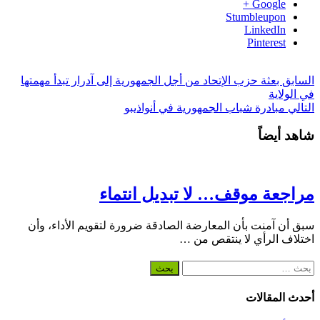
Google +
Stumbleupon
LinkedIn
Pinterest
السابق
بعثة حزب الإتحاد من أجل الجمهورية إلى آدرار تبدأ مهمتها
في الولاية
التالي
مبادرة شباب الجمهورية في أنواذيبو
شاهد أيضاً
مراجعة موقف… لا تبديل انتماء
سبق أن آمنت بأن المعارضة الصادقة ضرورة لتقويم الأداء، وأن
اختلاف الرأي لا ينتقص من …
البحث
عن:
أحدث المقالات