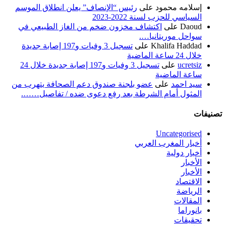
إسلامه محمود
على
رئيس “الإنصاف” يعلن انطلاق الموسم
السياسي للحزب لسنة 2022-2023
Daoud
على
اكتشاف مخزون ضخم من الغاز الطبيعي في
سواحل موريتانيا….
Khalifa Haddad
على
تسجيل 3 وفيات و197 إصابة جديدة
خلال 24 ساعة الماضية
ucretsiz
على
تسجيل 3 وفيات و197 إصابة جديدة خلال 24
ساعة الماضية
سيد احمد
على
عضو بلجنة صندوق دعم الصحافة يتهرب من
المثول أمام الشرطة بعد رفع دعوى ضده / تفاصيل…….
تصنيفات
Uncategorised
أخبار المغرب العربي
أخبار دولية
الأخبار
الأخبار
الاقتصاد
الرياضة
المقالات
بانوراما
تحقيقات