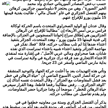
حسب ب
عض المصادر الموريتاني حمادي ولد محمد
الخير”الصورة”، وهي من يحتجز 9 دبلوماسيين
جزائريين كرهائن
بينهم القنصل الجزائري في غاو “شمال مالي”، طالبت بفدية قيمتها
15 مليون يورو للإفراج عنهم
.
وقال عدنان أبو الوليد الصحراوي المتحدث باسم الحركة لوكالة
فرانس برس أمس الأربعاء إن “مطالبنا للإفراج عن الرهائن
الجزائريين هي إطلاق سراح إخواننا المسجونين في الجزائر، بالإضافة
إلى فدية قيمتها 15 مليون يورو”، وهدد المتحدث، الجزائر بتنفيذ
اعتداء ضدها إذا لم تلب مطالب حركته، قائلا “فعلا، نفكر في
مهاجمة الجزائر وتنفيذ اعتداء شبيه باعتداء تمنراست الذي نفذه
شابان، هما صحراوي ومالي عربي الأصل”، في إشارة منه لمنفذي
الاعتداء الانتحاري ضد فرقة درك جزائرية في ولاية تمنراست في
بداية مارس الماضي وأسفر عن 23 جريحا
.
وتأتي هذه التهديدات بعد ما أعلنت حركة الجهاد والتوحيد المنشقة
عن حركة أنصار الدين، الأسبوع الماضي أن “حياة الرهائن في خطر
بعد فشل المفاوضات مع الجزائر”، وقال المتحدث نفسه أنذاك إن
“الوفد الجزائري… رفض مطالبنا رفضا قاطعا، وهذا القرار سيعرض
حياة الرهائن للخطر”، موضحا أن وفدا جزائريا حضر المفاوضات،
ولم يقدم تفاصيل عن مطالب حركته
.
يذكر أن القنصل الجزائري وستة من معاونيه خطفوا في في
الخامس من فبراير الماضي في مدينة غاوه، بعد أيام من سقوط هذه