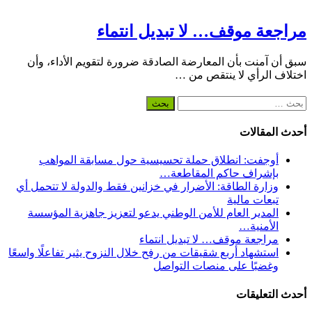
مراجعة موقف… لا تبديل انتماء
سبق أن آمنت بأن المعارضة الصادقة ضرورة لتقويم الأداء، وأن
اختلاف الرأي لا ينتقص من …
البحث
عن:
أحدث المقالات
أوجفت: انطلاق حملة تحسيسية حول مسابقة المواهب
بإشراف حاكم المقاطعة…
وزارة الطاقة: الأضرار في خزانين فقط والدولة لا تتحمل أي
تبعات مالية
المدير العام للأمن الوطني يدعو لتعزيز جاهزية المؤسسة
الأمنية…
مراجعة موقف… لا تبديل انتماء
استشهاد أربع شقيقات من رفح خلال النزوح يثير تفاعلًا واسعًا
وغضبًا على منصات التواصل
أحدث التعليقات