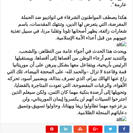
عارمة”.
هكذا يصطف المواطنون الشرفاء في انواذيبو ضد الحملة
المغرضة، التي يتعرض لها الدين، وتنتهك المقدسات، باسم
شعارات زائفة، يظهر أصحابها تلونا وتقلبا مرنا، في سبيل تغذية
جيوبهم من قبل أعداء الأمة الإسلامية.
ويحدث هذا الحدث في أجواء عامة من التظاهر، والشجب،
والتنديد تعم أرجاء الوطن من أقصاها إلى أقصاها، ويستقبلها
الرئيس بأريحية، ويتفاعل معها بشكل يبرهن على أن موريتانيا
قمة وقاعدة لا تزال –والحمد لله- على المحجة البيضاء، تلك التي
زاغ عنها الهالك بيرام، الذي تصرف بنذالة، وبضمير أسود، تحركه
الأهواء، والرغبات المفضوحة، التي تعودت المتاجرة بالقضايا،
وتحويلها إلى أرصدة بنكية مهما كان الثمن، ولكن سيعلم الذين
اجترحوا السيئات أنهم لن يكسروا إيمان الموريتاني، ولن
يزعزعوه مهما تطاولوا زيفا وبهتانا، وحاولوا تسويق،وتنميق
دعاياتهم المنحلة الظلامية.