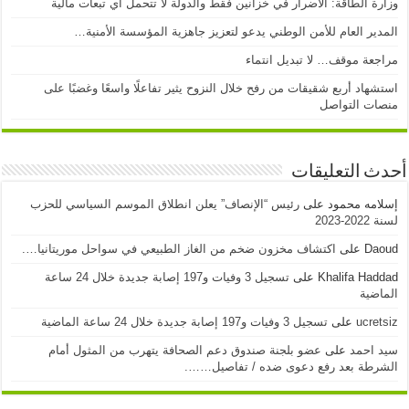
وزارة الطاقة: الأضرار في خزانين فقط والدولة لا تتحمل أي تبعات مالية
المدير العام للأمن الوطني يدعو لتعزيز جاهزية المؤسسة الأمنية…
مراجعة موقف… لا تبديل انتماء
استشهاد أربع شقيقات من رفح خلال النزوح يثير تفاعلًا واسعًا وغضبًا على
منصات التواصل
أحدث التعليقات
إسلامه محمود
على
رئيس “الإنصاف” يعلن انطلاق الموسم السياسي للحزب
لسنة 2022-2023
Daoud
على
اكتشاف مخزون ضخم من الغاز الطبيعي في سواحل موريتانيا….
Khalifa Haddad
على
تسجيل 3 وفيات و197 إصابة جديدة خلال 24 ساعة
الماضية
ucretsiz
على
تسجيل 3 وفيات و197 إصابة جديدة خلال 24 ساعة الماضية
سيد احمد
على
عضو بلجنة صندوق دعم الصحافة يتهرب من المثول أمام
الشرطة بعد رفع دعوى ضده / تفاصيل…….