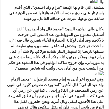
الوالي
وال
والأئمة
والمواطنون
مشينة، التي قام بها الإمعة “بيرام ولد اعبيدي”، الذي أقدم
يتظاهرون
باستهتار على حرق مقدسات الأمة، هازئا بالنصوص الدينية في
ضد
بيرام
سابقة
من نوعها، عبرت عن حماقة الفاعل، ورعونته.
مغلقة
وكان والي انواذيبو السيد: “محمد فال ولد أحمد يورا”
لقد
أستقبل مجموع من الموواطنين عند المنص
التي خرجت
بالآلاف، وقد أدلى لوكالة الحضارة للأنباء بتصريح قال فيه: “إن
ما حدث هو جرح، وخدش لمشاعر المسلمين، وهو سابقة، لم
يسبقها تاريخيا إلا استهتار التتار بقيادة هولاكو، ولا شك أن فعل
برام قبيح، ومنكر مرتين، لأنه منكر أصلا، ولأنه أيضا حدث على
يد موريتاني، وإن خروج ساكنة انواذيبو في هذا المشهد هو حكم
من الشعب يدين من أهان دينه، وأثبت أنه شخص ضعيف”.
وفي تصريح آخر أدلى به إمام مسجد الرضوان: “محمد الإمام
ولد عبد الباقي” قال الأخير:”لقد وردت نصوص كثيرة في النهي
عن رمي المصحف في القاذورات، … كما نهي عن رمي أي
شيء كتب بالعربية في الأوساخ، ونحن نرجو أن تطبق الشريعة
على هذا الأحمق، ليلقى وبال أمره، ونحن جاهزون لقتل هذا
النوع من بائعي الدين، فإن لم يقتل ستكون هناك فوضى