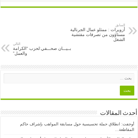
السابق
أزويرات : ممثلو عمال الجرنالية
مستاؤون من تصرفات مفتشية
الشغل
التالي
بــيـــان صحـــفي:لحزب “الكرامة
والعمل”
أحدث المقالات
أوجفت: انطلاق حملة تحسيسية حول مسابقة المواهب بإشراف حاكم
المقاطعة…