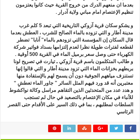
يعتصمون
بعدما ان منعهم الدرك من
خروج القرية حيث كانوا يعتز
مون
طلبا
تنظيم الإعتصام امام مباني ولاية آدرار .
للماء
مغلقة
و يشكو سكان قرية آزوكي التاريخية التي تبعد 5 كلم غرب
مدينة أطار و التي تزوده بالماء الصالح للشرب ، العطش بعدما
قال السكان إن المؤسسة التي تزودهم بالماء” آنابا” تضطر
لقطعه لفترات طويلة نظرا لعدم إلتزامها بسداد فواتير شركة
الكهرباء حتى وصل سعر برميل الماء في القرية 500 أوقية .
و طالب المتكلمون باسم قرية آزوكي ـ تيارت في تصريح لونا
بربطهم بخزانات الماء التي تزود مدينة أطار و التي قالوا إنها
تستنزف مياههم الجوفية دون أن يسمح لهم بالإستفادة منها
معتبرين أنه قد ورد فيهم المثل السائر ” جاور الماء تعطشِ “
و هدد عدد من المتحدثين الذين التقاهم مراسل وكالة نواكشوط
للأنباء في مكان الإعتصام بالتصعيد في حال لم تستجب
السلطات لمطلبهم ، بما في ذلك السير على الأقدام حتى القصر
الرئاسي