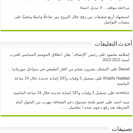
مراجعة موقف… لا تبديل انتماء
استشهاد أربع شقيقات من رفح خلال النزوح يثير تفاعلًا واسعًا وغضبًا على
منصات التواصل
أحدث التعليقات
إسلامه محمود
على
رئيس “الإنصاف” يعلن انطلاق الموسم السياسي للحزب
لسنة 2022-2023
Daoud
على
اكتشاف مخزون ضخم من الغاز الطبيعي في سواحل موريتانيا….
Khalifa Haddad
على
تسجيل 3 وفيات و197 إصابة جديدة خلال 24 ساعة
الماضية
ucretsiz
على
تسجيل 3 وفيات و197 إصابة جديدة خلال 24 ساعة الماضية
سيد احمد
على
عضو بلجنة صندوق دعم الصحافة يتهرب من المثول أمام
الشرطة بعد رفع دعوى ضده / تفاصيل…….
تصنيفات