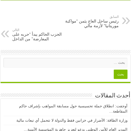
السابق
رئيس ساحل العاج يثمن “مواكبة
موريتانيا” لأزمة مالي
التالي
الحزب الحاكم يبدأ “حربه على
المعارضة” من الداخل
أحدث المقالات
أوجفت: انطلاق حملة تحسيسية حول مسابقة المواهب بإشراف حاكم
المقاطعة…
وزارة الطاقة: الأضرار في خزانين فقط والدولة لا تتحمل أي تبعات مالية
المدير العام للأمن الوطني يدعو لتعزيز جاهزية المؤسسة الأمنية…