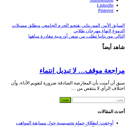
Stumbleupon
LinkedIn
Pinterest
السابق
الأمن الموريتاني يقتحم الحرم الجامعي ويطلق مسيلات
الدموع لإنهاء مهرجان طلابي
التالي
موريتانيا تطلب من سفن أوروبية مغادرة مياهها
شاهد أيضاً
مراجعة موقف… لا تبديل انتماء
سبق أن آمنت بأن المعارضة الصادقة ضرورة لتقويم الأداء، وأن
اختلاف الرأي لا ينتقص من …
البحث
عن:
أحدث المقالات
أوجفت: انطلاق حملة تحسيسية حول مسابقة المواهب