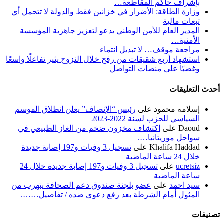
بإشراف حاكم المقاطعة…
وزارة الطاقة: الأضرار في خزانين فقط والدولة لا تتحمل أي
تبعات مالية
المدير العام للأمن الوطني يدعو لتعزيز جاهزية المؤسسة
الأمنية…
مراجعة موقف… لا تبديل انتماء
استشهاد أربع شقيقات من رفح خلال النزوح يثير تفاعلًا واسعًا
وغضبًا على منصات التواصل
أحدث التعليقات
إسلامه محمود
على
رئيس “الإنصاف” يعلن انطلاق الموسم
السياسي للحزب لسنة 2022-2023
Daoud
على
اكتشاف مخزون ضخم من الغاز الطبيعي في
سواحل موريتانيا….
Khalifa Haddad
على
تسجيل 3 وفيات و197 إصابة جديدة
خلال 24 ساعة الماضية
ucretsiz
على
تسجيل 3 وفيات و197 إصابة جديدة خلال 24
ساعة الماضية
سيد احمد
على
عضو بلجنة صندوق دعم الصحافة يتهرب من
المثول أمام الشرطة بعد رفع دعوى ضده / تفاصيل…….
تصنيفات