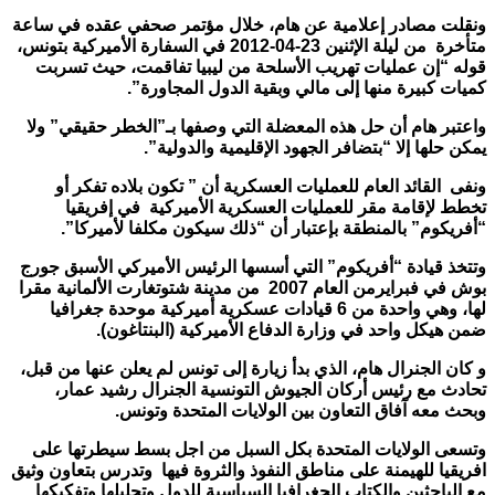
ونقلت مصادر إعلامية عن هام، خلال مؤتمر ص
حفي عقده في ساعة
متأخرة من ليلة الإثنين 23-04-2012 في السفارة الأميركية بتونس،
قوله “إن عمليات تهريب الأسلحة من ليبيا تفاقمت، حيث تسربت
كميات كبيرة منها إلى مالي وبقية الدول المجاورة
”.
واعتبر هام أن حل هذه المعضلة التي وصفها بـ”الخطر حقيقي” ولا
يمكن حلها إلا “بتضافر الجهود الإقليمية والدولية
”.
ونفى القائد العام للعمليات العسكرية أن ” تكون بلاده تفكر أو
تخطط لإقامة مقر للعمليات العسكرية الأميركية في إفريقيا
“أفريكوم” بالمنطقة بإعتبار أن “ذلك سيكون مكلفا لأميركا
”.
وتتخذ قيادة “أفريكوم” التي أسسها الرئيس الأميركي الأسبق جورج
بوش في فبرايرمن العام 2007 من مدينة شتوتغارت الألمانية مقرا
لها، وهي واحدة من 6 قيادات عسكرية أميركية موحدة جغرافيا
ضمن هيكل واحد في وزارة الدفاع الأميركية (البنتاغون
).
و كان الجنرال هام، الذي بدأ زيارة إلى تونس لم يعلن عنها من قبل،
تحادث مع رئيس أركان الجيوش التونسية الجنرال رشيد عمار،
وبحث معه آفاق التعاون بين الولايات المتحدة وتونس
.
وتسعى الولايات المتحدة بكل السبل من اجل بسط سيطرتها على
افريقيا للهيمنة على مناطق النفوذ والثروة فيها وتدرس بتعاون وثيق
مع الباحثين والكتاب الجغرافيا السياسية للدول وتحليلها وتفكيكها