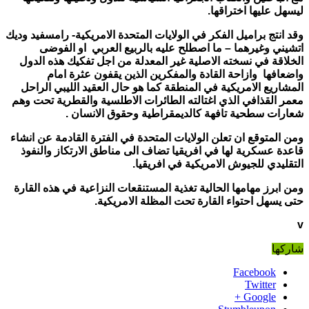
ليسهل عليها اختراقها
.
وقد انتج براميل الفكر في الولايات المتحدة الامريكية- رامسفيد وديك
اتشيني وغيرهما – ما اصطلح عليه بالربيع العربي او الفوضى
الخلاقة في نسخته الاصلية غير المعدلة من اجل تفكيك هذه الدول
واضعافها وازاحة القادة والمفكرين الذين يقفون عثرة امام
المشاريع الامريكية في المنطقة كما هو حال العقيد الليبي الراحل
معمر القذافي الذي اغتالته الطائرات الاطلسية والقطرية تحت وهم
شعارات سطحية تافهة كالديمقراطية وحقوق الانسان
.
ومن المتوقع ان تعلن الولايات المتحدة في الفترة القادمة عن انشاء
قاعدة عسكرية لها في افريقيا تضاف الى مناطق الارتكاز والنفوذ
التقليدي للجيوش الامريكية في افريقيا
.
ومن ابرز مهامها الحالية تغذية المستنقعات النزاعية في هذه القارة
حتى يسهل احتواء القارة تحت المظلة الامريكية
.
v
شاركها
Facebook
Twitter
Google +