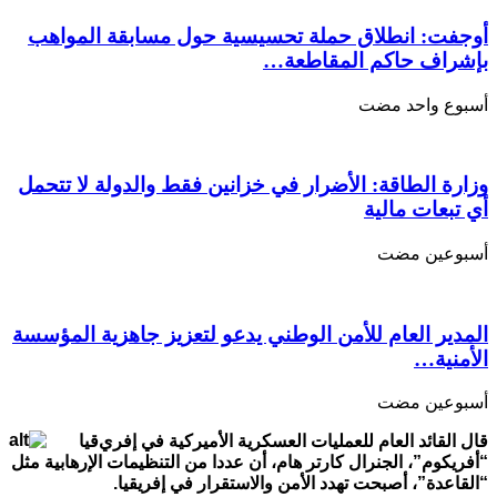
أمن
إفريقيا”
أوجفت: انطلاق حملة تحسيسية حول مسابقة المواهب
مغلقة
بإشراف حاكم المقاطعة…
‏أسبوع واحد مضت
وزارة الطاقة: الأضرار في خزانين فقط والدولة لا تتحمل
أي تبعات مالية
‏أسبوعين مضت
المدير العام للأمن الوطني يدعو لتعزيز جاهزية المؤسسة
الأمنية…
‏أسبوعين مضت
قال القائد العام للعمليات العسكرية الأميركية في إفري
قيا
“أفريكوم”، الجنرال كارتر هام، أن عددا من التنظيمات الإرهابية مثل
“القاعدة”، أصبحت تهدد الأمن والاستقرار في إفريقيا
.