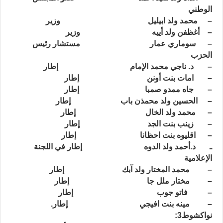
الوطني
– محمد ولد ابيليل وزير
– أغظفن ولد أييه وزير
– سوماري عمار مستشار رئيس
الحزب
– د. ناجي محمد الإمام إطار
– امات بنت أونن إطار
– جاه ممدو صمبا إطار
– الحسين ولد محمذن باب إطار
– محمد ولد الخال إطار
– زينب بنت الجد إطار
– اقليوه بنت احظانا إطار
ـ د.أحمد ولد الد
وه إطار في اللجنة
الإعلامية
– محمد المختار ولد آبك إطار
– مختار ملل جا إطار
– فاتو جوب إطار
– مينه بنت افيجي إطار.
نواكشوط3: