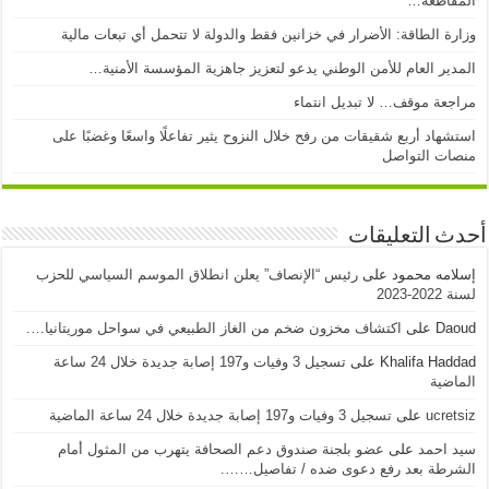
المقاطعة…
وزارة الطاقة: الأضرار في خزانين فقط والدولة لا تتحمل أي تبعات مالية
المدير العام للأمن الوطني يدعو لتعزيز جاهزية المؤسسة الأمنية…
مراجعة موقف… لا تبديل انتماء
استشهاد أربع شقيقات من رفح خلال النزوح يثير تفاعلًا واسعًا وغضبًا على
منصات التواصل
أحدث التعليقات
إسلامه محمود
على
رئيس “الإنصاف” يعلن انطلاق الموسم السياسي للحزب
لسنة 2022-2023
Daoud
على
اكتشاف مخزون ضخم من الغاز الطبيعي في سواحل موريتانيا….
Khalifa Haddad
على
تسجيل 3 وفيات و197 إصابة جديدة خلال 24 ساعة
الماضية
ucretsiz
على
تسجيل 3 وفيات و197 إصابة جديدة خلال 24 ساعة الماضية
سيد احمد
على
عضو بلجنة صندوق دعم الصحافة يتهرب من المثول أمام
الشرطة بعد رفع دعوى ضده / تفاصيل…….