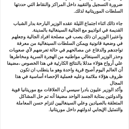
داخل
ضرورة التسجيل والتقييد
داخل المراكز والنقاط التي حددتها
البلاد
السلطات الموريتانية لذلك.
مغلقة
جاء ذالك اثناء اجتماع الليلة عقده الوزير البارحة بدار الشباب
القديمة في انواذيبو مع الجالية السينغالية بالمدينة.
واعتبرا الوزير ان ذلك يصب في مصلحة افراد الجالية وجعلهم
في وضعية قانونية ويمكن السلطات السينغالية من معرفة
تواجدهم والدفاع عن مصالحهم في حالة تعرضهم لأي صعوبات
وحذر الوزير السينغالي مواطنيه من الهجرة السرية ومخاطرها
علي أرواح هؤلاء مدللا بالنتائج الكارثية في هذا الخصوص ،مضيفا
أن العالم اليوم أصبح قرية واحدة وهو ما يتطلب ان تكون
ظروف هؤلاء ملائمة وعليه فعملية الإحصاء أساسية في هذا
المجال
وأكد الوزير عليون بادرا سيسي أن العلاقات مع موريتانيا قوية
والدولتين بمثابة الجسد الواحد مضيفا أنه تم حل المشاكل
المتعلقة بالصيادين وعلي السينغاليين لتزام حسن المعاملة
والتمثيل الإيجابي لدولتهم داخل موريتانيا.