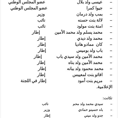
– عيسى ولد بلال عضو المجلس الوطني
– جيوا كمرا عضو المجلس الوطني
– بمب ولد درمان وزير
– لالة بنت حسنه نائب
– امنة بنت مولود
نائب
– محمد يسلم ولد محمد الأمين إطار
– محمد ولد ديدي إطار
– كان ممادو هاديا إطار
– باب ولد بوميس إطار
– محمد الأمين ولد سيدي باب إطار
– محمد الأمين ولد بناه إطار
– محمد محمود ولد ببانه إطار
– افاتو بنت لمعيبس إطار
– مريم بنت أمود إطار في اللجنة
الإعلامية.
تكانت:
– سيدي محمد ولد محم نائب
– باه حسينو حمادي وزير
– جدو ولد ميني إطار