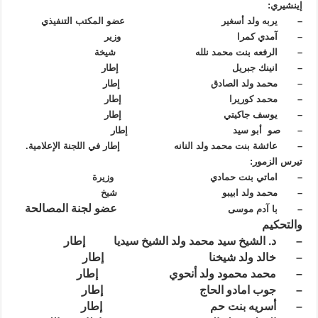
إينشيري:
– يربه ولد أسغير عضو المكتب التنفيذي
– آمدي كمرا وزير
– الرفعه بنت محمد نلله شيخة
– انينك جبريل إطار
– محمد ولد الصادق إطار
– محمد كوريرا إطار
– يوسف جاكيتي إطار
– صو أبو سيد إطار
– عائشة بنت محمد ولد النانه إطار في اللجنة الإعلامية.
تيرس الزمور:
– اماتي بنت حمادي وزيرة
– محمد ولد ابيبو شيخ
عضو لجنة المصالحة
– با آدم موسى
والتحكيم
– د. الشيخ سيد محمد ولد الشيخ سيديا إطار
– خالد ولد شيخنا إطار
– محمد محمود ولد أنحوي إطار
– جوب امادو الحاج إطار
– أسريه بنت حم إطار