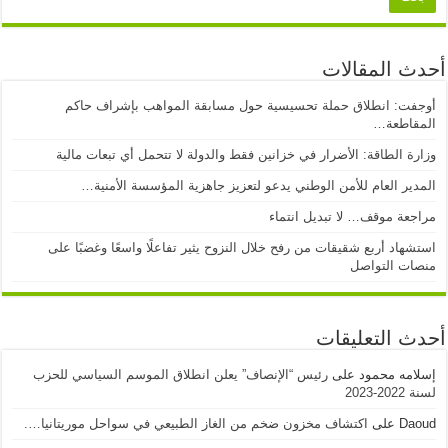
أحدث المقالات
أوجفت: انطلاق حملة تحسيسية حول مسابقة المواهب بإشراف حاكم
المقاطعة…
وزارة الطاقة: الأضرار في خزانين فقط والدولة لا تتحمل أي تبعات مالية
المدير العام للأمن الوطني يدعو لتعزيز جاهزية المؤسسة الأمنية…
مراجعة موقف… لا تبديل انتماء
استشهاد أربع شقيقات من رفح خلال النزوح يثير تفاعلًا واسعًا وغضبًا على
منصات التواصل
أحدث التعليقات
إسلامه محمود
على
رئيس “الإنصاف” يعلن انطلاق الموسم السياسي للحزب
لسنة 2022-2023
Daoud
على
اكتشاف مخزون ضخم من الغاز الطبيعي في سواحل موريتانيا….