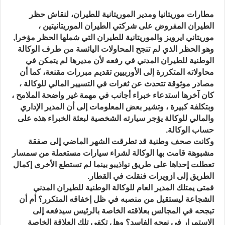
مطارات موريتانيا ومدير الموريتانية للطيران، لنقاش حظر
الطيران المفروض على شركتي الطيران الموريتانيتين ،
موريتاني ايرويز والموريتانية للطيران التي شملها الحظر مؤخرا,
وهو الحظر الذي لم تنجح المحاولات اليائسة من طرف الوكالة
الوطنية للطيران المدني في رفعه لأن مديرها لم يتمكن في
محاولاته المتكررة إلى الأوربيين تقديم مبررات مقنعة، كما أن
مصادر موثوقة تتحدث عن ثغرات في التسيير المالي للوكالة ،
كان آخرها استدعاء خبراء أجانب في مهمة غير واضحة الملامح ،
وبتكلفة كبيرة ، وتشير بعض المعلومات إلى أن المدير الإداري
والمالي للوكالة يؤجر سيارته الشخصية لبعثة الخبراء هذه على
حساب الوكالة.
وكانت صحف وطنية قد تطرقت الشهر الماضي إلى صفقة
مشبوهة قامت بها الوكالة لشراء سيارات مستعملة من سمسار
تعطلت إحداها على طريق نواذيبو بينما لم تستطع الأخرى إكمال
الطريق إلى ازويرات فنقلت في القطار.
فمتى يمتلك المدير العام للوكالة الوطنية للطيران المدني
الشجاعة ليستقيل من منصبه في ظل إخفاقه المتكرر؟ أم أن
تبجحه في المجالس بعلاقته الخاصة بالرئيس سيدفعه إلى
الاستمرار في نهجه الفاسد؟ وهل تكفي تلك العلاقة الخاصة