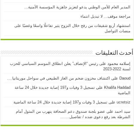
المدير العام للأمن الوطني يدعو لتعزيز جاهزية المؤسسة الأمنية…
مراجعة موقف… لا تبديل انتماء
استشهاد أربع شقيقات من رفح خلال النزوح يثير تفاعلًا واسعًا وغضبًا على
منصات التواصل
أحدث التعليقات
إسلامه محمود
على
رئيس “الإنصاف” يعلن انطلاق الموسم السياسي للحزب
لسنة 2022-2023
Daoud
على
اكتشاف مخزون ضخم من الغاز الطبيعي في سواحل موريتانيا….
Khalifa Haddad
على
تسجيل 3 وفيات و197 إصابة جديدة خلال 24 ساعة
الماضية
ucretsiz
على
تسجيل 3 وفيات و197 إصابة جديدة خلال 24 ساعة الماضية
سيد احمد
على
عضو بلجنة صندوق دعم الصحافة يتهرب من المثول أمام
الشرطة بعد رفع دعوى ضده / تفاصيل…….