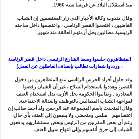
الرئاسى
منذ استقلال البلاد عن فرنسا سنة 1960
.
بموريتانيا
مغلقة
وقال مندوب وكالة الأخبار الذى زار المعتصمين إن الشباب
الغاضبين ، اقتحموا القصر الرئاسى ، واعتصموا داخل ساحته
الرئيسية مطالبين بحل أزمتهم العالقة منذ شهور.
المتظاهرون جلسوا وسط الشارع الرئيسى داخل قصر الرئاسة
، ورددوا شعارات تطالب بإنصاف العاطلين عن العمل
)
وقد حاول أفراد الحرس الرئاسى منع المتظاهرين من دخول
القصر، وهددوا باستخدام السلاح ، غير أن الشبان رفضوا
المغادرة . وطالبوا الحكومة بحل الأزمة بدل استخدام العنف
لمواجهة الشباب المطالبين بالتوظيف والعدالة الاجتماعية
.
وقال المتحدث باسم المجموعة عبد الرحمن ولد أحمد طالب إن
اعتصامهم سلمي ومتحضر، ولا يسعون إلى العنف بأي حال،
رغم أن بعض المقربين من الرئيس وبعض مستشاريهم يدفعون
الشباب إلى حرق أنفسهم وإلى انتهاج سبيل العنف.