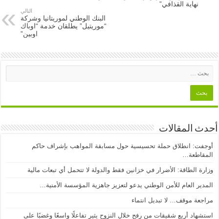
نهاية القذافي”
التالي
البنك الوطني لموريتانيا وشركة
“موريتيل” يطلقان خدمة “اوباك
اوبين”
أحدث المقالات
أوجفت: انطلاق حملة تحسيسية حول مسابقة المواهب بإشراف حاكم
المقاطعة…
وزارة الطاقة: الأضرار في خزانين فقط والدولة لا تتحمل أي تبعات مالية
المدير العام للأمن الوطني يدعو لتعزيز جاهزية المؤسسة الأمنية…
مراجعة موقف… لا تبديل انتماء
استشهاد أربع شقيقات من رفح خلال النزوح يثير تفاعلًا واسعًا وغضبًا على