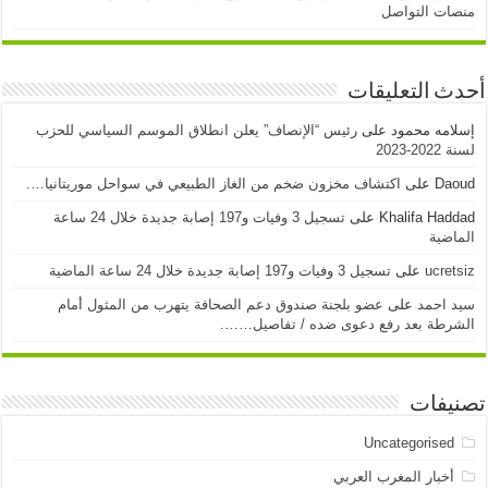
منصات التواصل
أحدث التعليقات
إسلامه محمود
على
رئيس “الإنصاف” يعلن انطلاق الموسم السياسي للحزب
لسنة 2022-2023
Daoud
على
اكتشاف مخزون ضخم من الغاز الطبيعي في سواحل موريتانيا….
Khalifa Haddad
على
تسجيل 3 وفيات و197 إصابة جديدة خلال 24 ساعة
الماضية
ucretsiz
على
تسجيل 3 وفيات و197 إصابة جديدة خلال 24 ساعة الماضية
سيد احمد
على
عضو بلجنة صندوق دعم الصحافة يتهرب من المثول أمام
الشرطة بعد رفع دعوى ضده / تفاصيل…….
تصنيفات
Uncategorised
أخبار المغرب العربي