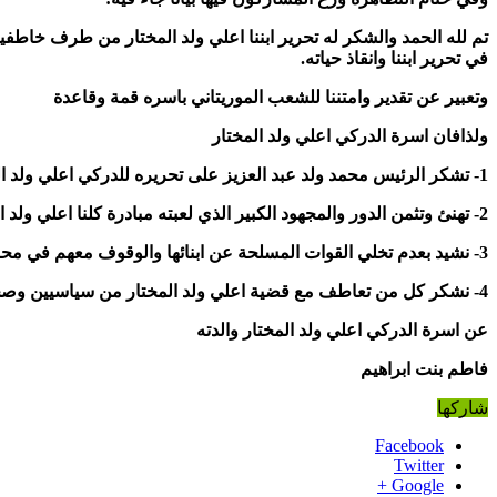
تم لله الحمد والشكر له تحرير ابننا اعلي ولد المختار من طرف خاطفيه
في تحرير ابننا وانقاذ حياته.
وتعبير عن تقدير وامتننا للشعب الموريتاني باسره قمة وقاعدة
ولذافان اسرة الدركي اعلي ولد المختار
1- تشكر الرئيس محمد ولد عبد العزيز على تحريره للدركي اعلي ولد المختار واهتمامه بالموضوع
2- تهنئ وتثمن الدور والمجهود الكبير الذي لعبته مبادرة كلنا اعلي ولد المختار في سبيل تحريره باعتبارها هي اول من حرك قضيته وهي من ناضلت ليل نهار من اجلها
3- نشيد بعدم تخلي القوات المسلحة عن ابنائها والوقوف معهم في محنتهم
4- نشكر كل من تعاطف مع قضية اعلي ولد المختار من سياسيين وصحافة وحقوقيين ومجمتمع مدني…الخ
عن اسرة الدركي اعلي ولد المختار والدته
فاطم بنت ابراهيم
شاركها
Facebook
Twitter
Google +