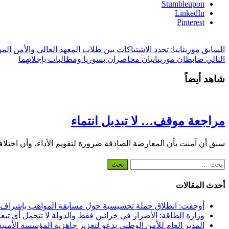
Stumbleupon
LinkedIn
Pinterest
السابق
موريتانيا: تجدد الاشتباكات بين طلاب المعهد العالي والأمن المو
التالي
ضابطان موريتانيان محاصران بسوريا ومطالبات بإجلائهما
شاهد أيضاً
مراجعة موقف… لا تبديل انتماء
سبق أن آمنت بأن المعارضة الصادقة ضرورة لتقويم الأداء، وأن اختلا
البحث
عن:
أحدث المقالات
أوجفت: انطلاق حملة تحسيسية حول مسابقة المواهب بإشراف
وزارة الطاقة: الأضرار في خزانين فقط والدولة لا تتحمل أي تبع
المدير العام للأمن الوطني يدعو لتعزيز جاهزية المؤسسة الأمن