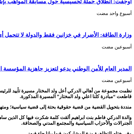
مسيرة
أوجفت: انطلاق حملة تحسيسية حول مسابقة المواهب بإ
تأييد
لولد
‏أسبوع واحد مضت
عبد
العزيز؛
ومبادرة
وزارة الطاقة: الأضرار في خزانين فقط والدولة لا تتحمل أي
“كلنا
اعل
ولد
‏أسبوعين مضت
المختار”
تقاطعها
مغلقة
المدير العام للأمن الوطني يدعو لتعزيز جاهزية المؤسسة ا
‏أسبوعين مضت
نظمت مجموعة من أهالي الدركي أعل ولد المختار مسيرة تأييد للرئيس
قاطعت “مبادرة كلنا
اعلي ولد المختار” المسيرة المذكورة.
منددة بتحويل القضية من قضية حقوقية بحتة إلى قضية سياسية؛ ومتهمة
والدة الدركي فاطم بنت ابراهيم ألقت كلمة شكرت فيها كل الذين ساهم
الجنرالات والأحزاب السياسية والمجتمع المدني والصحافة.
وفي ختام التظاهرة وزع المشاركون فيها بيانا جاء فيه: