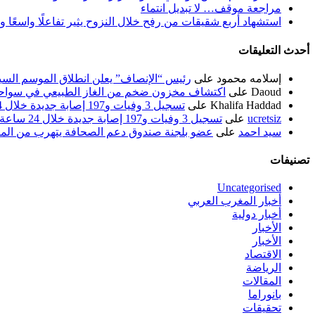
مراجعة موقف… لا تبديل انتماء
استشهاد أربع شقيقات من رفح خلال النزوح يثير تفاعلًا واسعًا 
أحدث التعليقات
إسلامه محمود
على
رئيس “الإنصاف” يعلن انطلاق الموسم السياسي ل
Daoud
على
اكتشاف مخزون ضخم من الغاز الطبيعي في سواحل
Khalifa Haddad
على
تسجيل 3 وفيات و197 إصابة جديدة خلال 24 ساعة الماضية
ucretsiz
على
تسجيل 3 وفيات و197 إصابة جديدة خلال 24 ساعة الماضية
سيد احمد
على
عضو بلجنة صندوق دعم الصحافة يتهرب من الم
تصنيفات
Uncategorised
أخبار المغرب العربي
أخبار دولية
الأخبار
الأخبار
الاقتصاد
الرياضة
المقالات
بانوراما
تحقيقات