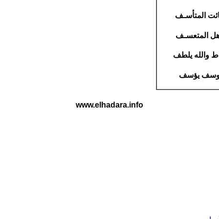
فائت المتأسـف
اهل المتعسـف
اط والله يلطف
 يوسف يؤسف
www.elhadara.info