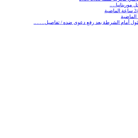
 موريتانيا….
ثول أمام الشرطة بعد رفع دعوى ضده / تفاصيل…….