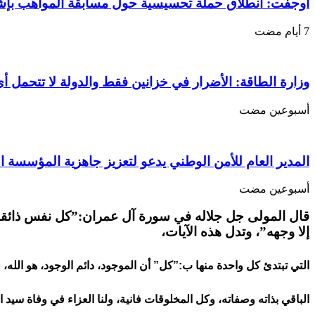
حداد
أوجفت: انطلاق حملة تحسيسية حول مسابقة المواهب بإ
للمغفور
له
عبد
الرحيم
ولد
وزارة الطاقة: الأضرار في خزانين فقط والدولة لا تتحمل أي
دحان
ولد
الإمام…….
‏أسبوعين مضت
مغلقة
المدير العام للأمن الوطني يدعو لتعزيز جاهزية المؤسسة ا
‏أسبوعين مضت
قال المولى جل جلاله في سورة آل عمران:”كل نفس ذائق
إلا وجهه”، وتدل هذه الآيات،
التي تبتدئ كل واحدة منها ب:”كل” أن الموجود، دائم الوجود، هو الله، 
الباقي بذاته وصفاته، وكل المخلوقات فانية، ولنا العزاء في وفاة سيد