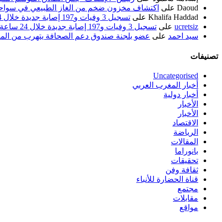
Daoud
على
اكتشاف مخزون ضخم من الغاز الطبيعي في سواحل
Khalifa Haddad
على
تسجيل 3 وفيات و197 إصابة جديدة خلال 24 ساعة الماضية
ucretsiz
على
تسجيل 3 وفيات و197 إصابة جديدة خلال 24 ساعة الماضية
سيد احمد
على
عضو بلجنة صندوق دعم الصحافة يتهرب من الم
تصنيفات
Uncategorised
أخبار المغرب العربي
أخبار دولية
الأخبار
الأخبار
الاقتصاد
الرياضة
المقالات
بانوراما
تحقيقات
ثقافة وفن
قناة الحضارة للأنباء
مجتمع
مقابلات
مواقع