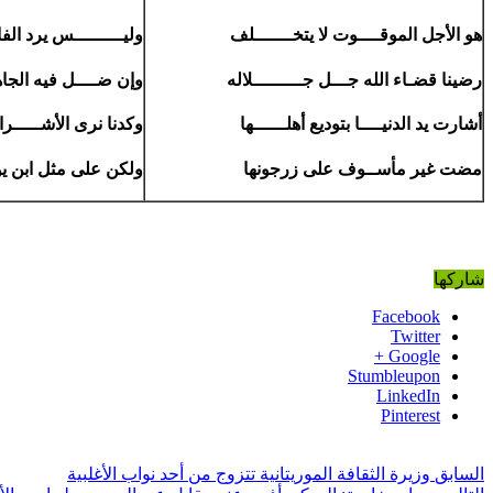
هو الأجل الموقــــوت لا يتخـــــــلف
وليـــــــــس يرد ال
رضينا قضـاء الله جـــل جـــــــــلاله
وإن ضــــل فيه الج
أشارت يد الدنيــــا بتوديع أهلــــــها
وكدنا نرى الأشـــــر
مضت غير مأســوف على زرجونها
ولكن على مثل ابن
شاركها
Facebook
Twitter
Google +
Stumbleupon
LinkedIn
Pinterest
السابق
وزيرة الثقافة الموريتانية تتزوج من أحد نواب الأغلبية