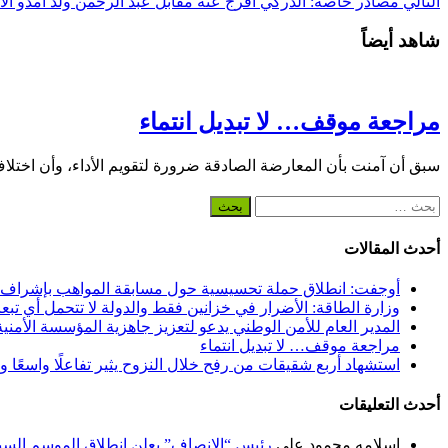
التالي
مصادر خاصة: الدركي أفرج عنه مقابل عبد الرحمن ولد امدو الأ
شاهد أيضاً
مراجعة موقف… لا تبديل انتماء
سبق أن آمنت بأن المعارضة الصادقة ضرورة لتقويم الأداء، وأن اختلا
البحث
عن:
أحدث المقالات
أوجفت: انطلاق حملة تحسيسية حول مسابقة المواهب بإشراف
وزارة الطاقة: الأضرار في خزانين فقط والدولة لا تتحمل أي تبع
المدير العام للأمن الوطني يدعو لتعزيز جاهزية المؤسسة الأمن
مراجعة موقف… لا تبديل انتماء
استشهاد أربع شقيقات من رفح خلال النزوح يثير تفاعلًا واسعًا 
أحدث التعليقات
إسلامه محمود
على
رئيس “الإنصاف” يعلن انطلاق الموسم السياسي ل