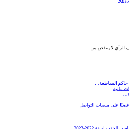
زوادي
ف الرأي لا ينتقص من …
 حاكم المقاطعة…
ات مالية
ية…
وغضبًا على منصات التواصل
لحزب لسنة 2022-2023