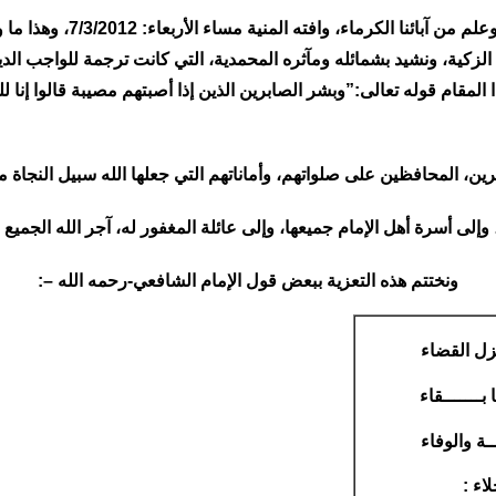
هذا وقد تلقينا نحن الخليفة
الزكية، ونشيد بشمائله ومآثره المحمدية، التي كانت ترجمة للواجب الد
المقام قوله تعالى:”وبشر الصابرين الذين إذا أصبتهم مصيبة قالوا إنا 
ن، المحافظين على صلواتهم، وأماناتهم التي جعلها الله سبيل النجاة من د
إلى أسرة أهل الإمام جميعها، وإلى عائلة المغفور له، آجر الله الجمي
ونختتم هذه التعزية ببعض قول الإمام الشافعي-رحمه الله –:
زل القضاء
بـــــــقاء
ة والوفاء
لاء :