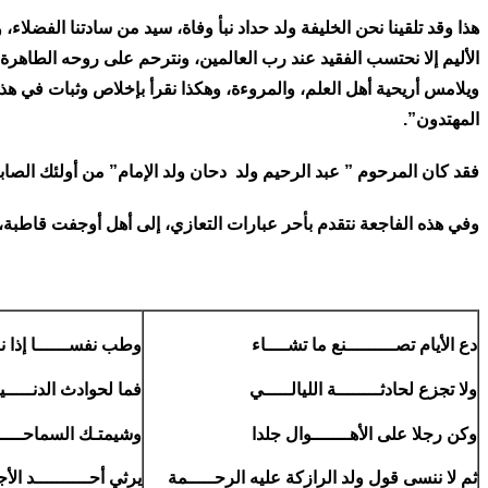
الأليم إلا نحتسب الفقيد عند رب العالمين، ونترحم على روحه الطاهرة 
ويلامس أريحية أهل العلم، والمروءة، وهكذا نقرأ بإخلاص وثبات في هذا 
المهتدون”.
فقد كان المرحوم ” عبد الرحيم ولد دحان ولد الإمام” من أولئك الصابري
وفي هذه الفاجعة نتقدم بأحر عبارات التعازي، إلى أهل أوجفت قاطبة، و
دع الأيام تصـــــــــنع ما تشــــاء
وطب نفســــــا إذا ن
ولا تجزع لحادثــــــــة الليالـــــي
فما لحوادث الدنـــــيا 
وكن رجلا على الأهـــــــوال جلدا
وشيمتـك السماحــــــ
ثم لا ننسى قول ولد الرازكة عليه الرحـــــمة
يرثي أحــــــــــد الأج