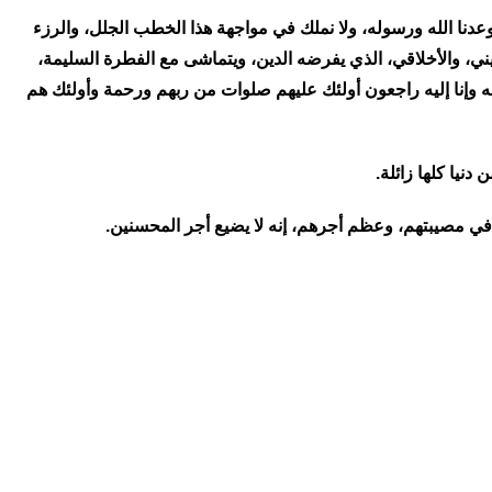
 ولد حداد نبأ وفاة، سيد من سادتنا الفضلاء، وعلم من آبائنا الكرماء، وافته المنية مساء الأربعاء: 7/3/2012، وهذا ما وعدنا الله ورسوله، ولا نملك في مواجهة هذا الخطب الجلل، والرزء
يني، والأخلاقي، الذي يفرضه الدين، ويتماشى مع الفطرة السليمة،
لله وإنا إليه راجعون أولئك عليهم صلوات من ربهم ورحمة وأولئك هم
نيا كلها زائلة.
ع في مصيبتهم، وعظم أجرهم، إنه لا يضيع أجر المحسنين.