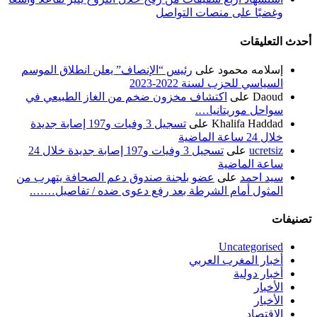
وغضبًا على منصات التواصل
أحدث التعليقات
إسلامه محمود
على
رئيس “الإنصاف” يعلن انطلاق الموسم
السياسي للحزب لسنة 2022-2023
Daoud
على
اكتشاف مخزون ضخم من الغاز الطبيعي في
سواحل موريتانيا….
Khalifa Haddad
على
تسجيل 3 وفيات و197 إصابة جديدة
خلال 24 ساعة الماضية
ucretsiz
على
تسجيل 3 وفيات و197 إصابة جديدة خلال 24
ساعة الماضية
سيد احمد
على
عضو بلجنة صندوق دعم الصحافة يتهرب من
المثول أمام الشرطة بعد رفع دعوى ضده / تفاصيل…….
تصنيفات
Uncategorised
أخبار المغرب العربي
أخبار دولية
الأخبار
الأخبار
الاقتصاد