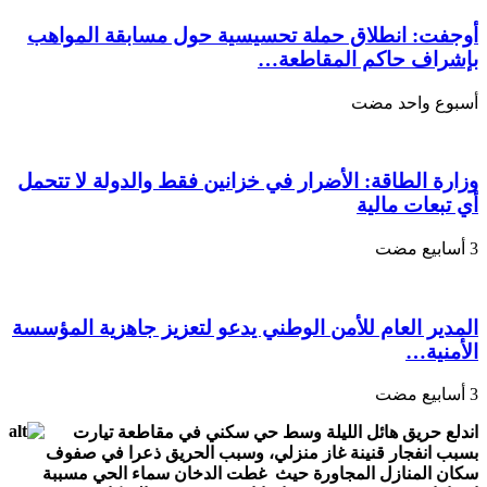
وسط
حي
أوجفت: انطلاق حملة تحسيسية حول مسابقة المواهب
سكني
بإشراف حاكم المقاطعة…
مغلقة
‏أسبوع واحد مضت
وزارة الطاقة: الأضرار في خزانين فقط والدولة لا تتحمل
أي تبعات مالية
المدير العام للأمن الوطني يدعو لتعزيز جاهزية المؤسسة
الأمنية…
اندلع حريق هائل الليلة وسط حي سكني في مقاطعة تيارت
بسبب انفجار قنينة غاز منزلي، وسبب الحريق ذعرا في صفوف
سكان المنازل المجاورة حيث غطت الدخان سماء الحي مسببة