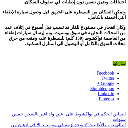
اختناقات وضيق تنفس دون إصابات في صفوف السكان
.
وتمكن السكان من السيطرة على الحريق قبل وصول سيارة الإطفاء
التي أخمدته بالكامل
.
وكان انفجار في مستودع للغاز قد تسبب قبل أسبوع في إتلاف عدد
من المحلات التجارية في سوق بوتلميت، وتم إرسال سيارات إطفاء
من العاصمة نواكشوط (150 كلم) للسيطرة عليه ومنعه من حرق
محلات السوق بالكامل أو الوصول الي المنازل السكنية
.
شاركها
Facebook
Twitter
Google +
Stumbleupon
LinkedIn
Pinterest
السابق
الحكم في نواكشوط على اعلي ولد افير بالسجن خمس
سنوات
التالي
نواب الأغلبية: “لا توجد ازمة في موريتانيا الا في اذهان من