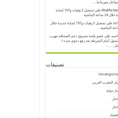
احل موريتانيا….
Khalifa H
على
تسجيل 3 وفيات و197 إصابة
24 ساعة الماضية
ucr
على
تسجيل 3 وفيات و197 إصابة جديدة خلال
احمد
على
عضو بلجنة صندوق دعم الصحافة يتهرب
مثول أمام الشرطة بعد رفع دعوى ضده /
يل…….
تصنيفات
Uncategoris
بار المغرب العربي
ار دولية
خبار
خبار
قتصاد