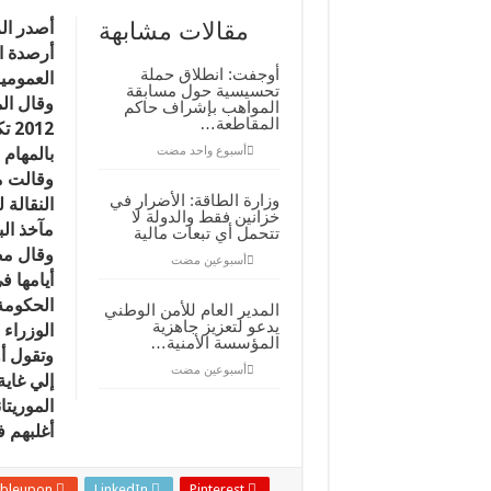
عبد
العزيز
مقالات مشابهة
أصدر الر
يأمر
أرصدة ال
بقطع
هواتف
أوجفت: انطلاق حملة
العمومي
الوزراء
تحسيسية حول مسابقة
مغلقة
المواهب بإشراف حاكم
المقاطعة…
012
‏أسبوع واحد مضت
بالمهام
وقالت م
وزارة الطاقة: الأضرار في
النقالة 
خزانين فقط والدولة لا
مآخذ ال
تتحمل أي تبعات مالية
وقال مصد
‏أسبوعين مضت
أيامها 
الحكومة
المدير العام للأمن الوطني
يدعو لتعزيز جاهزية
الوزراء 
المؤسسة الأمنية…
وتقول أ
‏أسبوعين مضت
إلي غاية
الموريتا
أغلبهم ف
bleupon
LinkedIn
Pinterest