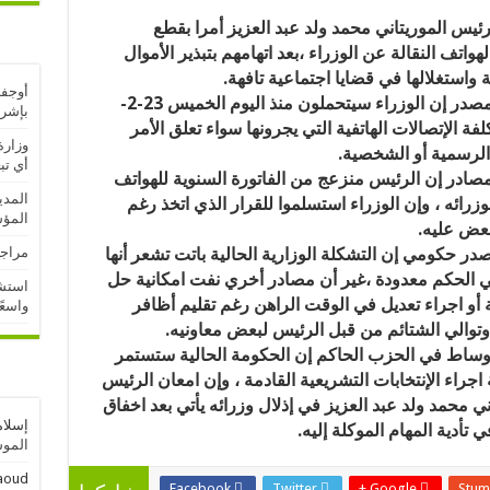
ئيس الموريتاني محمد ولد عبد العزيز أمرا بقطع
هواتف النقالة عن الوزراء ،بعد اتهامهم بتبذير الأموال
ة واستغلالها في قضايا
اجتماعية تافهة.
أوجفت
وقال المصدر إن الوزراء سيتحملون منذ اليوم الخميس 23-2-
بإشر
2 تكلفة الإتصالات الهاتفية التي يجرونها سواء تعلق الأمر
وزارة
 الرسمية أو الشخصية.
أي تب
صادر إن الرئيس منزعج من الفاتورة السنوية للهواتف
المدي
لوزرائه ، وإن الوزراء استسلموا للقرار الذي اتخذ رغم
المؤ
بعض عليه.
ر حكومي إن التشكلة الوزارية الحالية باتت تشعر أنها
مراجع
في الحكم معدودة ،غير أن مصادر أخري نفت امكانية حل
استشه
 أو اجراء تعديل في الوقت الراهن رغم تقليم أظافر
واسعً
وتوالي الشتائم من قبل الرئيس لبعض معاونيه.
وساط في الحزب الحاكم إن الحكومة الحالية ستستمر
 اجراء الإنتخابات التشريعية القادمة ، وإن امعان الرئيس
ني محمد ولد عبد العزيز في إذلال وزرائه يأتي بعد اخفاق
إسلام
ي تأدية المهام الموكلة إليه.
الموسم
aoud
Facebook
Twitter
Google +
Stum