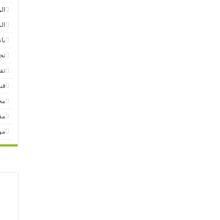
ال
ال
بان
تح
ثق
قنا
مج
مق
مو