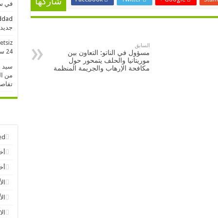
شاركها
في سو
addad
جديدة خلال 
etsiz
السابق
24 ساعة الماضية
مسؤول في الناتو: التعاون بين
موريتانيا والحلف يتمحور حول
سيد 
مكافحة الإرهاب والجريمة المنظمة
من ال
تفاص
ed
أخ
أخب
الأ
الأ
الا