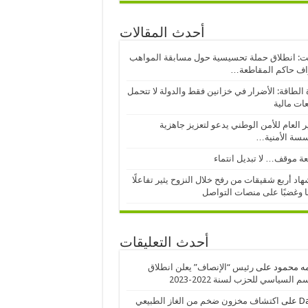
أحدث المقالات
: انطلاق حملة تحسيسية حول مسابقة المواهب
اف حاكم المقاطعة…
 الطاقة: الأضرار في خزانين فقط والدولة لا تتحمل
عات مالية
ر العام للأمن الوطني يدعو لتعزيز جاهزية
سسة الأمنية…
ة موقف… لا تبديل انتماء
اد أربع شقيقات من رفح خلال النزوح يثير تفاعلًا
ا وغضبًا على منصات التواصل
أحدث التعليقات
ه محمود
على
رئيس “الإنصاف” يعلن انطلاق
 السياسي للحزب لسنة 2022-2023
D
على
اكتشاف مخزون ضخم من الغاز الطبيعي