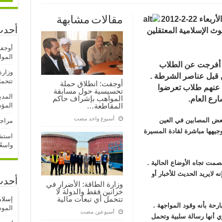
أفرجت الشرطة الموريتانية مساء اليوم الأربعاء 22-2-2012
مقالات مشابهة
أحدث
ث الإسلامية المعتقلين
أوجف
المو
 أفرجت عن الطلاب
وزارة
 قبل عناصر الشرطة .
تتحمل
أوجفت: انطلاق حملة
 عنهم طلاب تعرضوا
تحسيسية حول مسابقة
المدي
المواهب بإشراف حاكم
رع العام.
المقاطعة…
المؤ
‏أسبوع واحد مضت
بعض المصابين في العين
مراجع
جيهها مباشرة لقادة المسيرة
استشه
واسعً
صمت تجاه الأوضاع الحالية .
 لايريد الحديث للأخبار أو
أحدث
وزارة الطاقة: الأضرار في
خزانين فقط والدولة لا
تتحمل أي تبعات مالية
إسلا
رحة بأنه وقود المواجهة .
الموسم
‏أسبوعين مضت
ي أنها رسالة سلبية وتحمل