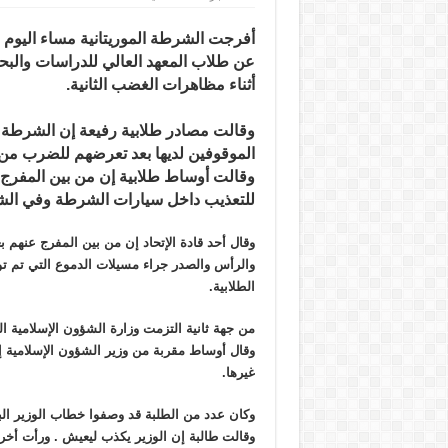
الشرطة
تفرج
عن
بعض
الطلاب
عن طلاب المعهد العالي للدراسات والبحو
المعتقلين
أثناء مظاهرات الغضب الثانية
.
مغلقة
وقالت مصادر طلابية رفيعة إن الشرطة
الموقوفين لديها بعد تعرضهم للضرب من
وقالت أوساط طلابية إن من بين المفرج
للتعذيب داخل سيارات الشرطة وفي الشا
وقال أحد قادة الإتحاد إن من بين المفرج عنهم 
والرأس والصدر جراء مسيلات الدموع التي تم تو
الطلابية.
من جهة ثانية التزمت وزارة الشؤون الإسلامية ال
وقال أوساط مقربة من وزير الشؤون الإسلامية إنه
غيرها.
وكان عدد من الطلبة قد وصفوا خطاب الوزير البا
وقالت طالبة إن الوزير يكذب ليعيش . ورأت أخر