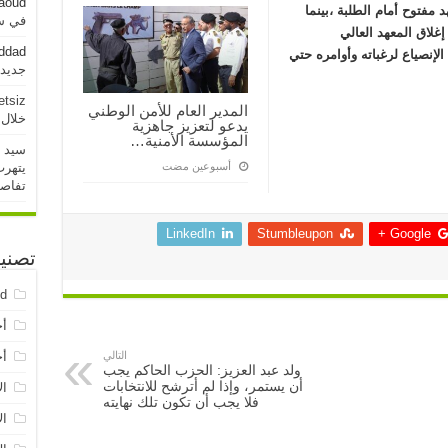
aoud
 مفتوح أمام الطلبة ،بينما
في سو
إغلاق المعهد العالي
addad
الإنصياع لرغباته وأوامره حتي
جديدة خلال 
etsiz
المدير العام للأمن الوطني
خلال 24 ساعة الماض
يدعو لتعزيز جاهزية
المؤسسة الأمنية…
سيد 
يتهرب
‏أسبوعين مضت
تفاص
LinkedIn
Stumbleupon
Google +
تصني
ed
أخ
التالي
أخ
ولد عبد العزيز: الحزب الحاكم يجب
أن يستمر، وإذا لم أترشح للانتخابات
ال
فلا يجب أن تكون تلك نهايته
ال