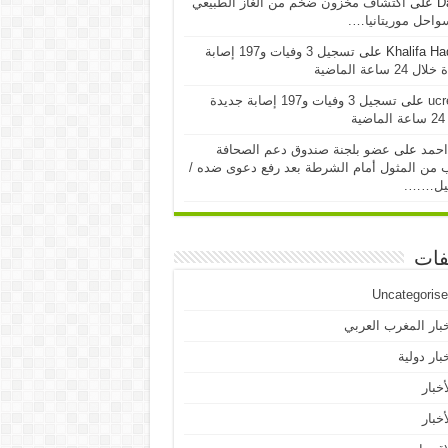
D
على
اكتشاف مخزون ضخم من الغاز الطبيعي
احل موريتانيا….
Khalifa H
على
تسجيل 3 وفيات و197 إصابة
24 ساعة الماضية
ucr
على
تسجيل 3 وفيات و197 إصابة جديدة
ية
احمد
على
عضو بلجنة صندوق دعم الصحافة
 من المثول أمام الشرطة بعد رفع دعوى ضده /
يل…….
فات
Uncategoris
بار المغرب العربي
بار دولية
أخبار
أخبار