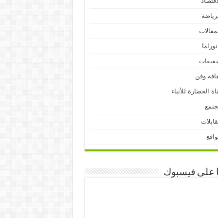
اقتصاد
رياضة
مقالات
نوراما
قيقات
افة وفن
اة الحضارة للأنباء
جتمع
ابلات
اقع
ا على فيسبوك