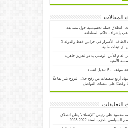
 المقالات
ت: انطلاق حملة تحسيسية حول مسابقة
اهب بإشراف حاكم المقاطعة…
 الطاقة: الأضرار في خزانين فقط والدولة لا
 أي تبعات مالية
ر العام للأمن الوطني يدعو لتعزيز جاهزية
سسة الأمنية…
ة موقف… لا تبديل انتماء
اد أربع شقيقات من رفح خلال النزوح يثير تفاعلًا
ا وغضبًا على منصات التواصل
 التعليقات
مه محمود
على
رئيس “الإنصاف” يعلن انطلاق
 السياسي للحزب لسنة 2022-2023