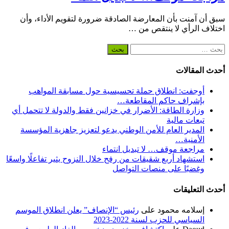
سبق أن آمنت بأن المعارضة الصادقة ضرورة لتقويم الأداء، وأن
اختلاف الرأي لا ينتقص من …
البحث
عن:
أحدث المقالات
أوجفت: انطلاق حملة تحسيسية حول مسابقة المواهب
بإشراف حاكم المقاطعة…
وزارة الطاقة: الأضرار في خزانين فقط والدولة لا تتحمل أي
تبعات مالية
المدير العام للأمن الوطني يدعو لتعزيز جاهزية المؤسسة
الأمنية…
مراجعة موقف… لا تبديل انتماء
استشهاد أربع شقيقات من رفح خلال النزوح يثير تفاعلًا واسعًا
وغضبًا على منصات التواصل
أحدث التعليقات
إسلامه محمود
على
رئيس “الإنصاف” يعلن انطلاق الموسم
السياسي للحزب لسنة 2022-2023