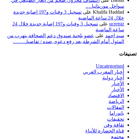
Daoud
على
اكتشاف مخزون ضخم من الغاز الطبيعي في
سواحل موريتانيا….
Khalifa Haddad
على
تسجيل 3 وفيات و197 إصابة جديدة
خلال 24 ساعة الماضية
ucretsiz
على
تسجيل 3 وفيات و197 إصابة جديدة خلال 24
ساعة الماضية
سيد احمد
على
عضو بلجنة صندوق دعم الصحافة يتهرب من
المثول أمام الشرطة بعد رفع دعوى ضده / تفاصيل…….
تصنيفات
Uncategorised
أخبار المغرب العربي
أخبار دولية
الأخبار
الأخبار
الاقتصاد
الرياضة
المقالات
بانوراما
تحقيقات
ثقافة وفن
قناة الحضارة للأنباء
مجتمع