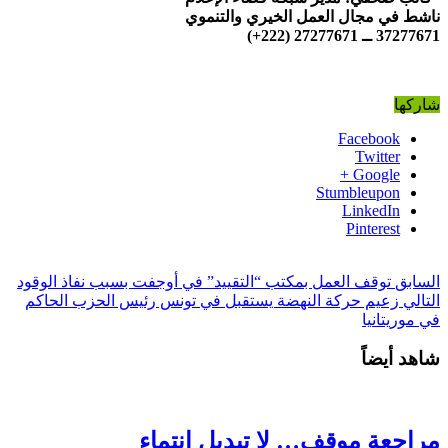
ناشط في مجال العمل الخيري والتنموي
37277671 ــ 27277671 (222+)
شاركها
Facebook
Twitter
Google +
Stumbleupon
LinkedIn
Pinterest
السابق
توقف العمل بمكتب “التقييد” في أوجفت بسبب نفاذ الوقود
التالي
زعيم حركة النهضة يستقبل في تونس رئيس الحزب الحاكم
في موريتانيا
شاهد أيضاً
مراجعة موقف… لا تبديل انتماء