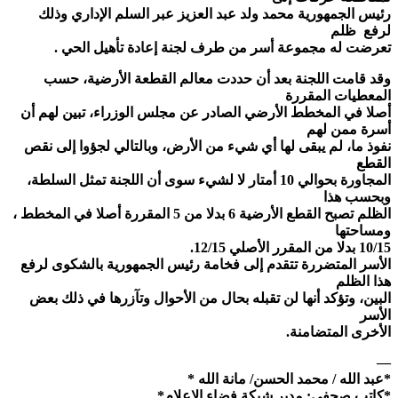
رئيس الجمهورية محمد ولد عبد العزيز عبر السلم الإداري وذلك
لرفع ظلم
تعرضت له مجموعة أسر من طرف لجنة إعادة تأهيل الحي .
وقد قامت اللجنة بعد أن حددت معالم القطعة الأرضية، حسب
المعطيات المقررة
أصلا في المخطط الأرضي الصادر عن مجلس الوزراء، تبين لهم أن
أسرة ممن لهم
نفوذ ما، لم يبقى لها أي شيء من الأرض، وبالتالي لجؤوا إلى نقص
القطع
المجاورة بحوالي 10 أمتار لا لشيء سوى أن اللجنة تمثل السلطة،
وبحسب هذا
الظلم تصبح القطع الأرضية 6 بدلا من 5 المقررة أصلا في المخطط ،
ومساحتها
10/15 بدلا من المقرر الأصلي 12/15.
الأسر المتضررة تتقدم إلى فخامة رئيس الجمهورية بالشكوى لرفع
هذا الظلم
البين، وتؤكد أنها لن تقبله بحال من الأحوال وتآزرها في ذلك بعض
الأسر
الأخرى المتضامنة.
—
*عبد الله / محمد الحسن/ مانة الله *
*كاتب صحفي: مدير شبكة فضاء الإعلام*