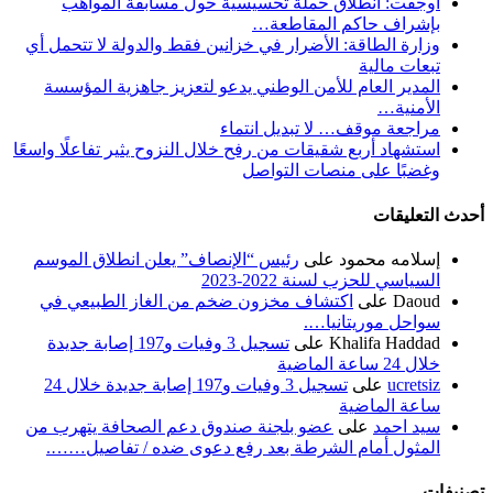
أوجفت: انطلاق حملة تحسيسية حول مسابقة المواهب
بإشراف حاكم المقاطعة…
وزارة الطاقة: الأضرار في خزانين فقط والدولة لا تتحمل أي
تبعات مالية
المدير العام للأمن الوطني يدعو لتعزيز جاهزية المؤسسة
الأمنية…
مراجعة موقف… لا تبديل انتماء
استشهاد أربع شقيقات من رفح خلال النزوح يثير تفاعلًا واسعًا
وغضبًا على منصات التواصل
أحدث التعليقات
إسلامه محمود
على
رئيس “الإنصاف” يعلن انطلاق الموسم
السياسي للحزب لسنة 2022-2023
Daoud
على
اكتشاف مخزون ضخم من الغاز الطبيعي في
سواحل موريتانيا….
Khalifa Haddad
على
تسجيل 3 وفيات و197 إصابة جديدة
خلال 24 ساعة الماضية
ucretsiz
على
تسجيل 3 وفيات و197 إصابة جديدة خلال 24
ساعة الماضية
سيد احمد
على
عضو بلجنة صندوق دعم الصحافة يتهرب من
المثول أمام الشرطة بعد رفع دعوى ضده / تفاصيل…….
تصنيفات