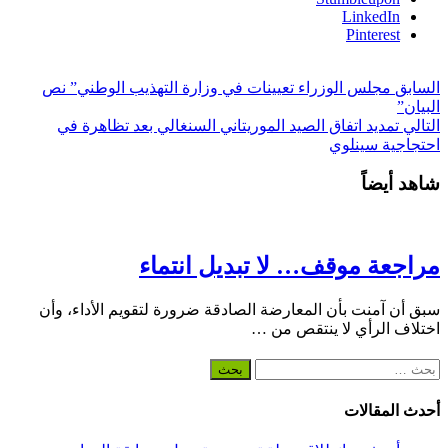
LinkedIn
Pinterest
السابق
مجلس الوزراء تعيينات في وزارة التهذيب الوطني” نص
البيان”
التالي
تمديد اتفاق الصيد الموريتاني السنغالي بعد تظاهرة في
احتجاجية سينلوي
شاهد أيضاً
مراجعة موقف… لا تبديل انتماء
سبق أن آمنت بأن المعارضة الصادقة ضرورة لتقويم الأداء، وأن
اختلاف الرأي لا ينتقص من …
البحث
عن:
أحدث المقالات