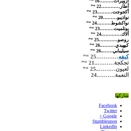
ازويرات………16
“”
أطار…………22
“”
أكجوجت……….23
“”
نواذيبو………20
“”
نواكشوط………24
“”
بوتلميت………23
“”
ألاك………….24
“”
روصو…………25
“”
كيهيدي……….26
“”
سيليبابي……..26
“”
كيفه
…………25 “”
تجكجة………..21
“”
لعيون………..25
“”
النعمة……….24
شاركها
Facebook
Twitter
Google +
Stumbleupon
LinkedIn