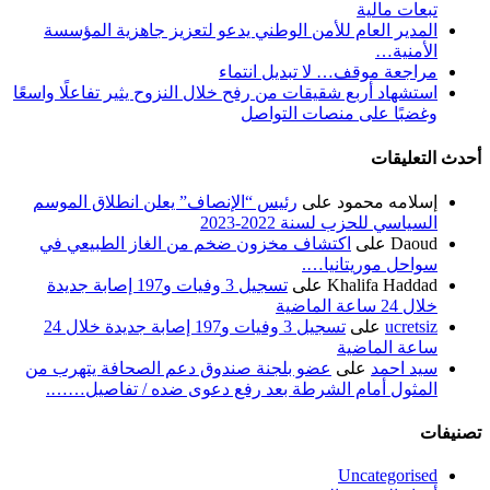
تبعات مالية
المدير العام للأمن الوطني يدعو لتعزيز جاهزية المؤسسة
الأمنية…
مراجعة موقف… لا تبديل انتماء
استشهاد أربع شقيقات من رفح خلال النزوح يثير تفاعلًا واسعًا
وغضبًا على منصات التواصل
أحدث التعليقات
إسلامه محمود
على
رئيس “الإنصاف” يعلن انطلاق الموسم
السياسي للحزب لسنة 2022-2023
Daoud
على
اكتشاف مخزون ضخم من الغاز الطبيعي في
سواحل موريتانيا….
Khalifa Haddad
على
تسجيل 3 وفيات و197 إصابة جديدة
خلال 24 ساعة الماضية
ucretsiz
على
تسجيل 3 وفيات و197 إصابة جديدة خلال 24
ساعة الماضية
سيد احمد
على
عضو بلجنة صندوق دعم الصحافة يتهرب من
المثول أمام الشرطة بعد رفع دعوى ضده / تفاصيل…….
تصنيفات
Uncategorised