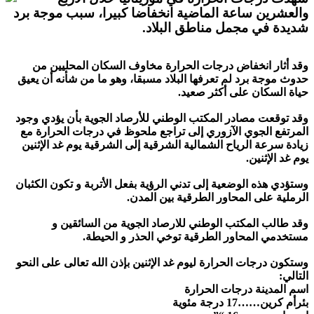
والعشرين ساعة الماضية انخفاضا كبيرا، سبب موجة برد
شديدة في مجمل مناطق البلاد
.
وقد أثار انخفاض درجات الحرارة مخاوف السكان المحليين من
حدوث موجة برد لم تعرفها البلاد مسبقا، وهو ما من شأنه أن يعيق
حياة السكان على أكثر صعيد
.
وقد توقعت مصادر المكتب الوطني للأرصاد الجوية بأن يؤدي وجود
المرتفع الجوي الآزوري إلى تراجع ملحوظ في درجات الحرارة مع
زيادة سرعة الرياح الشمالية الشرقية إلى الشرقية يوم غد الإثنين
يوم غد الإثنين
.
وستؤدي هذه الوضعية إلى تدني الرؤية بفعل الأتربة و تكون الكثبان
الرملية على المحاور الطرقية بين المدن
.
وقد طالب المكتب الوطني للارصاد الجوية من السائقين و
مستخدمي المحاور الطرقية توخي الحذر و الحيطة
.
وستكون درجات الحرارة ليوم غد الإثنين بإذن الله تعالى على النحو
التالي
:
اسم المدينة درجات الحرارة
بئرأم كرين……17 درجة مئوية