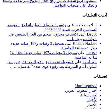
استشهاد أربع شقيقات من رفح خلال النزوح يثير تفاعلًا واسعًا
وغضبًا على منصات التواصل
أحدث التعليقات
إسلامه محمود
على
رئيس “الإنصاف” يعلن انطلاق الموسم
السياسي للحزب لسنة 2022-2023
Daoud
على
اكتشاف مخزون ضخم من الغاز الطبيعي في
سواحل موريتانيا….
Khalifa Haddad
على
تسجيل 3 وفيات و197 إصابة جديدة
خلال 24 ساعة الماضية
ucretsiz
على
تسجيل 3 وفيات و197 إصابة جديدة خلال 24
ساعة الماضية
سيد احمد
على
عضو بلجنة صندوق دعم الصحافة يتهرب من
المثول أمام الشرطة بعد رفع دعوى ضده / تفاصيل…….
تصنيفات
Uncategorised
أخبار المغرب العربي
أخبار دولية
الأخبار
الأخبار
الاقتصاد