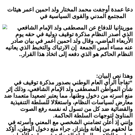
دعا عمدة أوجفت محمد المختار ولد احمين اعمر هيئات
المجتمع المدني والقوى السياسية في
موريتانيا للدفاع عن المصطفى ولد الإمام الشافعي
الذي أصدر النظام مذكرة توقيف دولية في حقه يوم
الأربعاء الماضي، وقال ولد احمين أعمر في بيان صادر
عنه
مساء أمس الجمعة إن الارتباك والتخبط الذي يعانيه
النظام الحاكم هو الذي دفعه إلى اتخاذ هذا القرار..
وهذا نص البيان:
“تفاجأ الرأي العام الوطني بصدور مذكرة توقيف في
شأن المواطن المصطفى ولد الإمام الشافعي، وذلك إثر
منع أسرته من دخول وطنها، مما يعتبر تصعيدا متعمدا ضد
معارض لسياسات النظام، واستغلالا للسلطة التنفيذية
والقضائية ضد كل من تسول له نفسه رفع الصوت
المناوئ لتوجهات السلطة الحاكمة.
وإنني إذ أعلن تضامني الشخصي مع المعني وأسرته في
ما لحقهم من إهانة وإبتزاز، جراء منع دخول الوطن، أؤكد