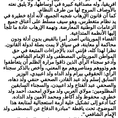
افريقيا، وله مصداقية كبيرة في أوساطها، ولا يليق نعته
بالأوصاف المروج لها من طرف النظام.
كما أن قانون الإرهاب شجبه الجميع، لأنه أداة خطيرة في
يد نظام متغطرس، وهو سيف مسلط على أعناق جميع
الزعامات الوطنية المعارضة. وتهمة الإرهاب عادة ما تلجأ
إليها الأنظمة المتداعية.
القضاء الموريتاني أصدر أمرا بالقبض بدون أدلة ودون
محاكمة أو معاينة، في سياق لا يمت بصلة لدولة القانون.
نظرا لهذا كله، فإنني أندد بالإجراءات المتبعة في حق
المواطن الموريتاني المصطفى ولد الإمام الشافعي،
وأدعو سجناء الرأي الذين ذاقوا مرارة الظلم أن يتعاطفوا
هم وذووهم ومناصروهم مع المعني، وأخص بالذكر سجناء
الرأي: الحقوقي بيرام ولد الداه ولد اعبيدي، الوزير
السابق إسلم ولد عبد القادر، الصحفي حنفي ولد دهاه،
والصحفي عبد الفتاح ولد اعبيدن، والسجناء السابقين
المظلومين: مولاي العربي ولد مولاي امحمد، أحمد ولد
خطري، محفوظ ولد آكاط، ومحمد الأمين ولد الداده.
كما أدعو إلى تشكيل خلية أزمة استعجالية لمتابعة هذا
الموضوع، تحت يافطة “مبادرة الدفاع عن المصطفى ولد
الإمام الشافعي”.