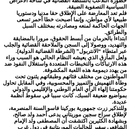
خطورة التلاعب بالسلطة القضائية في ساحة الأغراض
السياسية التصفوية الضيقة.
فلم تعد المعارضة على الإطلاق حقا مدنيا ودستوريا
طبيعيا لأي مواطن، وإنما أصبحت خطا أحمر تسعى
الجهات الحاكمة لمنعه ومصادرته بمختلف السبل
والطرائق.
ابتداءا بالحرمان من أبسط الحقوق، مرورا بالمضايقة
والتهديد، ووصولا إلى السجن والملاحقة القضائية والجلب
عبر امتطاء “الانتربول” (الشرطة القضائية الدولية).
ولعل المأزق الذي يعيشه النظام الحالي هو السبب وراء
هذه الارتباكات والتخبطات المتعددة واستغلال النفوذ ضد
من يهدد ديمومة هذه اللعبة المكشوفة.
المواطنون من مختلف فئاتهم وطبقاتهم يئنون تحت
وطأة التهميش والتمييز والمحسوبية، وفي المقابل تحاول
حكومتنا إلهاء الرأي العام الوطني والإقليمي والدولي
بمواضيع ضعيفة السبك، كانت سببا في سقوط أنظمة
عديدة.
وللتذكير زرت جمهورية بوركينا فاسو السنة المنصرمة،
لإطلاق سراح سجين موريتاني يدعى أحمد ولد صالح،
وبشهادة الكثيرين اكتشفت أن المصطفى ولد الإمام
الشافعي سفير للجاليات الموريتانية في دول غرب