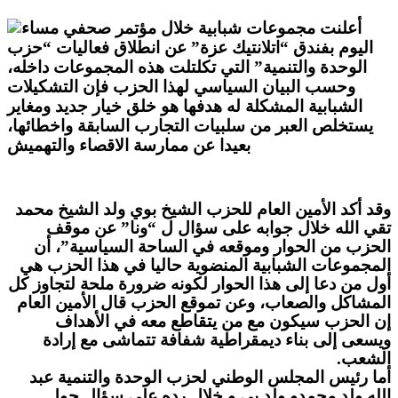
أعلنت مجموعات شبابية خلال مؤتمر صحفي مساء
اليوم بفندق “اتلانتيك عزة” عن انطلاق فعاليات “حزب
الوحدة والتنمية” التي تكلتلت هذه المجموعات داخله،
وحسب البيان السياسي لهذا
الحزب فإن التشكيلات
الشبابية المشكلة له هدفها هو خلق خيار جديد ومغاير
يستخلص العبر من سلبيات التجارب السابقة واخطائها،
بعيدا عن ممارسة الاقصاء والتهميش
وقد أكد الأمين العام للحزب الشيخ بوي ولد الشيخ محمد
تقي الله خلال جوابه على سؤال ل “ونا” عن موقف
الحزب من الحوار وموقعه في الساحة السياسية”، أن
المجموعات الشبابية المنضوية حاليا في هذا الحزب هي
أول من دعا إلى هذا الحوار لكونه ضرورة ملحة لتجاوز كل
المشاكل والصعاب، وعن تموقع الحزب قال الأمين العام
إن الحزب سيكون مع من يتقاطع معه في الأهداف
ويسعى إلى بناء ديمقراطية شفافة تتماشى مع إرادة
الشعب
.
أما رئيس المجلس الوطني لحزب الوحدة والتنمية عبد
الله ولد محمدو ولد بي و خلال رده على سؤال حول