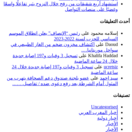
استشهاد أربع شقيقات من رفح خلال النزوح يثير تفاعلًا واسعًا
وغضبًا على منصات التواصل
أحدث التعليقات
إسلامه محمود
على
رئيس “الإنصاف” يعلن انطلاق الموسم
السياسي للحزب لسنة 2022-2023
Daoud
على
اكتشاف مخزون ضخم من الغاز الطبيعي في
سواحل موريتانيا….
Khalifa Haddad
على
تسجيل 3 وفيات و197 إصابة جديدة
خلال 24 ساعة الماضية
ucretsiz
على
تسجيل 3 وفيات و197 إصابة جديدة خلال 24
ساعة الماضية
سيد احمد
على
عضو بلجنة صندوق دعم الصحافة يتهرب من
المثول أمام الشرطة بعد رفع دعوى ضده / تفاصيل…….
تصنيفات
Uncategorised
أخبار المغرب العربي
أخبار دولية
الأخبار
الأخبار