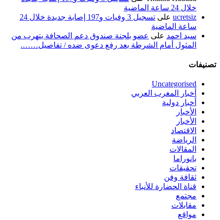
خلال 24 ساعة الماضية
ucretsiz
على
تسجيل 3 وفيات و197 إصابة جديدة خلال 24
ساعة الماضية
سيد احمد
على
عضو بلجنة صندوق دعم الصحافة يتهرب من
المثول أمام الشرطة بعد رفع دعوى ضده / تفاصيل…….
تصنيفات
Uncategorised
أخبار المغرب العربي
أخبار دولية
الأخبار
الأخبار
الاقتصاد
الرياضة
المقالات
بانوراما
تحقيقات
ثقافة وفن
قناة الحضارة للأنباء
مجتمع
مقابلات
مواقع