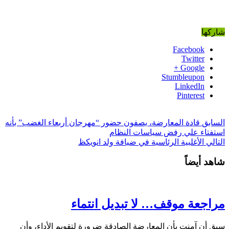
شاركها
Facebook
Twitter
Google +
Stumbleupon
LinkedIn
Pinterest
السابق
قادة المعارضة، يصفون حضور “مهرجان أربعاء الغضب” بأنه
استفتاء علي رفض سياسات النظام
التالي
الأغلبية الرئاسية في ضيافة ولد انويكظ
شاهد أيضاً
مراجعة موقف… لا تبديل انتماء
سبق أن آمنت بأن المعارضة الصادقة ضرورة لتقويم الأداء، وأن