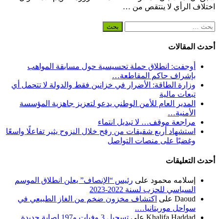
اختلاف الرأي لا ينتقص من …
البحث
عن:
أحدث المقالات
أوجفت: انطلاق حملة تحسيسية حول مسابقة المواهب
بإشراف حاكم المقاطعة…
وزارة الطاقة: الأضرار في خزانين فقط والدولة لا تتحمل أي
تبعات مالية
المدير العام للأمن الوطني يدعو لتعزيز جاهزية المؤسسة
الأمنية…
مراجعة موقف… لا تبديل انتماء
استشهاد أربع شقيقات من رفح خلال النزوح يثير تفاعلًا واسعًا
وغضبًا على منصات التواصل
أحدث التعليقات
إسلامه محمود
على
رئيس “الإنصاف” يعلن انطلاق الموسم
السياسي للحزب لسنة 2022-2023
Daoud
على
اكتشاف مخزون ضخم من الغاز الطبيعي في
سواحل موريتانيا….
Khalifa Haddad
على
تسجيل 3 وفيات و197 إصابة جديدة