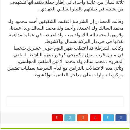
من
ثلاثة شبان من عائلة واحدة، في إطار حملة يعتقد أنها تستهدف
عائلة
واحد
من يشتبه في صلاتهم بالتيار السلفي الجهادي
.
للاشتباه
في
علاقتهم
وقالت المصادر إن الشرطة اعتقلت الشقيقين أحمد محمود ولد
بالجهاديين
مغلقة
محمد السالك ولد اعبيدنا، وأحمد ولد محمد السالك ولد اعبيدنا،
وقريبهما محمد السالك ولد بمب ولد اعبيدنا، في عملية مداهمة
نفذتها في حي دار البركة بشمال نواكشوط.
وكانت الشرطة قد اعتقلت ظهر اليوم حولي عشرين شخصا
في منزل قرب سوق مكة بحي كرفور بينهم الناشط السلفي
المعروف محمد سالم ولد محمد الامين الملقب المجلسي.
وتأتي هذه الاعتقالات بالتزامن مع قيام الشرطة بعمليات تفتيش
مركزة للسيارات على مداخل العاصمة نواكشوط.