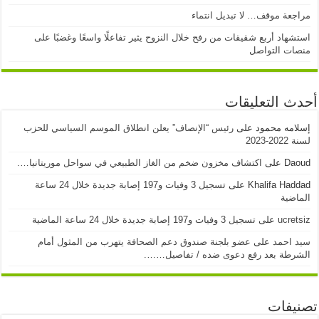
مراجعة موقف… لا تبديل انتماء
استشهاد أربع شقيقات من رفح خلال النزوح يثير تفاعلًا واسعًا وغضبًا على
منصات التواصل
أحدث التعليقات
إسلامه محمود
على
رئيس “الإنصاف” يعلن انطلاق الموسم السياسي للحزب
لسنة 2022-2023
Daoud
على
اكتشاف مخزون ضخم من الغاز الطبيعي في سواحل موريتانيا….
Khalifa Haddad
على
تسجيل 3 وفيات و197 إصابة جديدة خلال 24 ساعة
الماضية
ucretsiz
على
تسجيل 3 وفيات و197 إصابة جديدة خلال 24 ساعة الماضية
سيد احمد
على
عضو بلجنة صندوق دعم الصحافة يتهرب من المثول أمام
الشرطة بعد رفع دعوى ضده / تفاصيل…….
تصنيفات