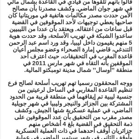
قالوا بأنهم تلقوها من قيادي في القاعدة بشمال مالي
في شهر جوان الماضي. وكشف مصدرنا بأن مصالح
الأمن حددت مصدر مكالمات هاتفية في موريتانيا كان
صاحبها يعطي توجيهات لأحد الموقوفين في القضية
قبل ساعات من اعتقاله. ويعتقد بأن عددا من الليبيين
ساعدوا الشبكة في تهريب الأسلحة، وقد حددت هوية
5 منهم يقيمون داخل ليبيا، وقد ورد اسم عبد الرحمن
التندغي، قاضي إمارة الصحراء وعضو مجلس أعيان
قاعدة المغرب في التحقيقات، حيث اعترف أحد
الموقفين بأنه التقاه في شهر مارس 2011 في
منطقة ’’أوسال
’’
شمال مدينة تومبكتو المالية
.
ووجه المحققون رسميا تهم تهريب أسلحة لصالح فرع
تنظيم القاعدة المغاربي في الساحل لرعيتين من
جنسية ليبية تم إيقافهما في منطقة قريبة من الحدود
المشتركة بين الجزائر والنيجر وليبيا في شهر جويلية
الماضي، في عملية عسكرية شنها الجيش. وكشف
مصدر مقرب من التحقيق بأن عدد الموقوفين على
ذمة التحقيق في القضية بلغ 4 أشخاص منهم
جزائريان أوقف أحدهما في ذات العملية العسكرية
وأوقف الثاني في شهر سبتمبر الماضي في عملية