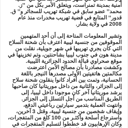
أمنية بمدينة تمنراست، ويتعلق الأمر بكل من ’’ز.
محمد’’ عضو سابق في شبكة تهريب للسجائر و’’ ق.
قدور’’ المتابع في قضية تهريب مخدرات منذ عام
2008 في ولاية بشار
.
وتشير المعلومات المتاحة إلى أن أحد المتهمين
الموقوفين من جنسية ليبية اعترف بأن شحنة السلاح
التي كان يجري تهريبها في شهر جويلية، نقلت من
مدينة هون في جنوب ليبيا بشاحنتين، وتم تخزينها في
موقع صحراوي قبالة الحدود الجزائرية الليبية.
وكشفت مصادرنا بأن مصالح الأمن اعترضت
مكالمتين هاتفيتين الأولى مصدرها النيجر باللغة
الحسانية، وتمت بين أفراد كانوا ينقلون شحنة سلاح
إلى الجزائر، والثانية من داخل موريتانيا كان صاحبها
يرشد موريتانيا آخر كان موجودا داخل ليبيا، إلى
الطريق المناسب من أجل التسلل إلى الجزائر.
وانتهت العملية بتدمير سيارتين رباعيتي الدفع،
وإيقاف شخصين من جنسية ليبية، وقتل 3 آخرين،
واسترجاع أسلحة وأكثـر من 100 كلغ من المتفجرات،
وكان الإرهابيون قد خططوا لتسليم المتفجرات في