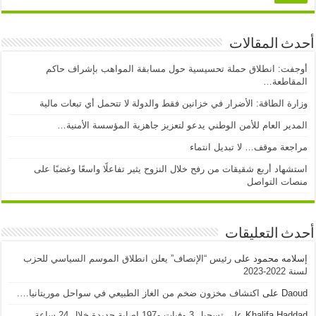
أحدث المقالات
أوجفت: انطلاق حملة تحسيسية حول مسابقة المواهب بإشراف حاكم
المقاطعة…
وزارة الطاقة: الأضرار في خزانين فقط والدولة لا تتحمل أي تبعات مالية
المدير العام للأمن الوطني يدعو لتعزيز جاهزية المؤسسة الأمنية…
مراجعة موقف… لا تبديل انتماء
استشهاد أربع شقيقات من رفح خلال النزوح يثير تفاعلًا واسعًا وغضبًا على
منصات التواصل
أحدث التعليقات
إسلامه محمود
على
رئيس “الإنصاف” يعلن انطلاق الموسم السياسي للحزب
لسنة 2022-2023
Daoud
على
اكتشاف مخزون ضخم من الغاز الطبيعي في سواحل موريتانيا….
Khalifa Haddad
على
تسجيل 3 وفيات و197 إصابة جديدة خلال 24 ساعة