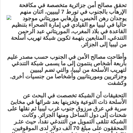
يحقق
تحقق مصالح أمن جزائرية متخصصة في مكافحة
في
تورط
الإرهاب بالجنوب في تورط 7 ليبيين، اثنان منهم
التندغي
يوجدان رهن الحبس، وإرهابي
موريتاني موجود
الموريتاني
و7
حاليا في ليبيا مع القيادي في إمارة الصحراء بتنظيم
ليبيين
في
القاعدة في بلاد المغرب، الموريتاني عبد الرحمن
تهريب
التندغي، المتابعين بتهمة تكوين شبكة تهريب أسلحة
أسلحة
للقاعدة
من ليبيا إلى الجزائر
.
مغلقة
وأطاحت مصالح الأمن في الجنوب حسب مصدر عليم
بأربعة أشخاص ينتمون إلى ما يسمى شبكة التندغي
لتهريب الأسلحة من ليبيا، والتي تضم ليبيين
وجزائريين وموريتانيين وأشخاصا من جنسيات أخرى.
وكشفت
التحقيقات أن الشبكة تخصصت في البحث عن
الأسلحة ذات النوعية وتخزينها بعد شرائها في مخابئ
سرية في عرق مرزوق جنوب غرب ليبيا ثم نقلها على
شحنات إلى دول الساحل ومنها الجزائر
.
وكانت
الشبكة تتلقى التمويل من التندغي نقدا، حيث عثـر
المحققون على مبلغ
70
ألف دولار لدى الموقوفين،