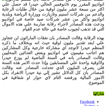
انواذيبو المقرر يوم 26نوفمبر الحالي حيدرا قد حصل علي
اكثر من سبعة عشر مليون اوقية من خلال طلبات الرعاية
والدعم من شركات اسنيم وتازيازت ووزارة الرياضة وبلدية
انواذيبو واكثر من عشر شركات صيد خاصة في انواذيبو
ودعت هذه المصادر لاجراء رقابة صارمة علي هذه الاموال
التي قد تذهب لجيوب خاصة في حالة عدم القيام
بهذه الرقابة وقالت المصادر بان نفقات الماراثون لن تتجاوز
علي ابعد تقدير مليون اوقية حيث انه وبخلاف ما ذكره
المنظم حيدرا لاتوجد اي مشاركة خارجية وكل المشاركين
هم اجانب مقيمون في انواذيبو وبعض العدائين المحليين
وقالت المصادر بانه في السنة الماضية لم يوزع حيدرا
ولااوقية واحدة علي المتسابقين وإذا حدث الامر هذه السنة
فلن يصرف المليون الذي تحدثت المصادر عنه وقالت
المصادر بان كل الدلائل تشير إلي نية حيدرا الانفراد بكل
الامور المالية ورفضه التام لاي حوار او شفافية في
الموضوع.
شاركها
Facebook
Twitter