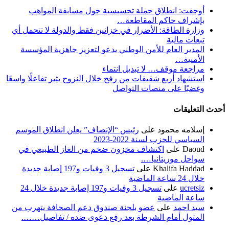
أوجفت: انطلاق حملة تحسيسية حول مسابقة المواهب
بإشراف حاكم المقاطعة…
وزارة الطاقة: الأضرار في خزانين فقط والدولة لا تتحمل أي
تبعات مالية
المدير العام للأمن الوطني يدعو لتعزيز جاهزية المؤسسة
الأمنية…
مراجعة موقف… لا تبديل انتماء
استشهاد أربع شقيقات من رفح خلال النزوح يثير تفاعلًا واسعًا
وغضبًا على منصات التواصل
أحدث التعليقات
إسلامه محمود
على
رئيس “الإنصاف” يعلن انطلاق الموسم
السياسي للحزب لسنة 2022-2023
Daoud
على
اكتشاف مخزون ضخم من الغاز الطبيعي في
سواحل موريتانيا….
Khalifa Haddad
على
تسجيل 3 وفيات و197 إصابة جديدة
خلال 24 ساعة الماضية
ucretsiz
على
تسجيل 3 وفيات و197 إصابة جديدة خلال 24
ساعة الماضية
سيد احمد
على
عضو بلجنة صندوق دعم الصحافة يتهرب من
المثول أمام الشرطة بعد رفع دعوى ضده / تفاصيل…….