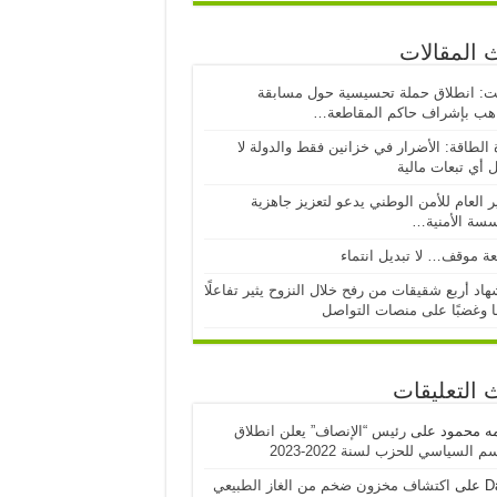
 المقالات
ت: انطلاق حملة تحسيسية حول مسابقة
اهب بإشراف حاكم المقاطعة…
 الطاقة: الأضرار في خزانين فقط والدولة لا
 أي تبعات مالية
ر العام للأمن الوطني يدعو لتعزيز جاهزية
سسة الأمنية…
ة موقف… لا تبديل انتماء
اد أربع شقيقات من رفح خلال النزوح يثير تفاعلًا
ا وغضبًا على منصات التواصل
 التعليقات
مه محمود
على
رئيس “الإنصاف” يعلن انطلاق
 السياسي للحزب لسنة 2022-2023
D
على
اكتشاف مخزون ضخم من الغاز الطبيعي