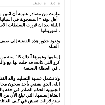
على
الأخبار
التعليقات
الأسرة
الموريتانية
المسجونة
علمت من مصادر عليمة أن اثنين م
في
“أهل بونه ” المسجونة في اسباني
اسبانيا
في
الليلة بعد ان قررت السلطات الاسب
طريقها
الي
.
لموريتانيا
نواكشوط
مغلقة
الفتاة
إسلمها وعمرها آ
كرو التي كانت قد حلت بها مع والدت
.
في العطلة الصيفية
ولا تشمل عملية التسليم والد الفت
الله، الذي يقضي بأحد سجون محاف
الجنوبية الحكم الصادر في حقه با
سنة لازالت تعيش في كنف العائلة 