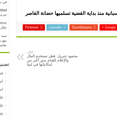
في سو
addad
انية منذ بداية القضية تسلميها حضانة القاصر
جديدة خلال 
etsiz
Pinterest
LinkedIn
Stumbleupon
Google +
خلال 24 ساعة الماض
سيد 
يتهرب
تفاص
التالي
محمود جبريل: قطر تستخدم المال
والإعلام للقيام بدور أكبر من
تصني
إمكانياتها في ليبيا
ed
أخ
أخب
الأ
الأ
الا