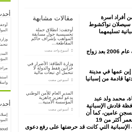
أحدث
ن أفراد اسرة
مقالات مشابهة
ا سيصلان نواكشوط
أوجف
أوجفت: انطلاق حملة
المو
انية تسليمهما
تحسيسية حول مسابقة
المواهب بإشراف حاكم
وزارة
المقاطعة…
تتحمل
وتعود جذور هذه القضية إلى صيف عام 2006 بعد زواج
‏أسبوع واحد مضت
المدي
المؤ
وزارة الطاقة: الأضرار في
خزانين فقط والدولة لا
مراجع
نذاك 15 سنة من إبن عمها في مدينة
تتحمل أي تبعات مالية
استشه
ها قادمة من إسبانيا
‏أسبوعين مضت
واسعً
المدير العام للأمن الوطني
يدعو لتعزيز جاهزية
اة، محمد ولد عبد
المؤسسة الأمنية…
أحدث
ظة قادش الإسبانية
‏أسبوعين مضت
لسجن عامين، كما أن
إسلا
الفتاة إسلمها، التي تبلغ الأن من العمر أكثر من 19
الموسم
الإسبانية التي كانت قد حرضتها على رفع دعوى
aoud