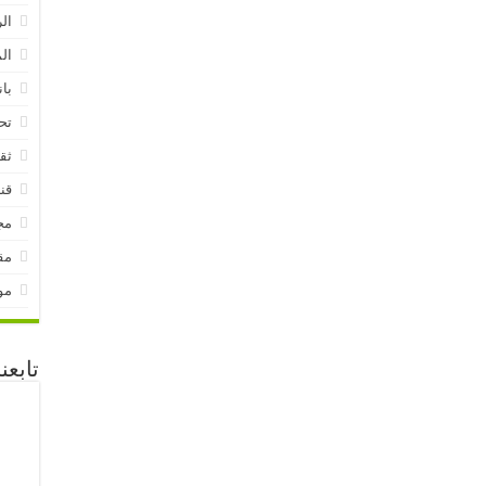
ال
ال
بان
تح
ثق
قنا
مج
مق
مو
تابع