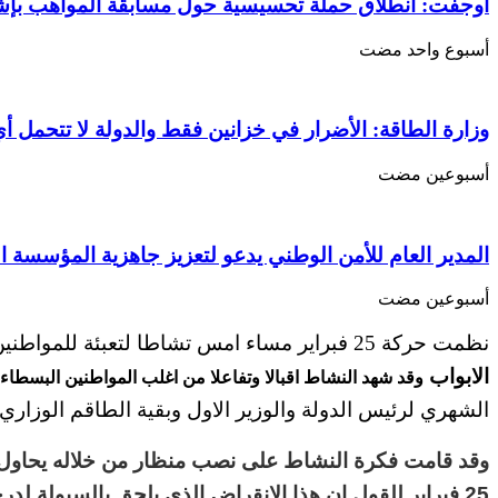
انعدام
أوجفت: انطلاق حملة تحسيسية حول مسابقة المواهب بإ
“السيولة
النقدية”
‏أسبوع واحد مضت
ايام
العيد
مغلقة
وزارة الطاقة: الأضرار في خزانين فقط والدولة لا تتحمل أي
‏أسبوعين مضت
المدير العام للأمن الوطني يدعو لتعزيز جاهزية المؤسسة ا
‏أسبوعين مضت
نظمت حركة 25 فبراير مساء امس تشاطا لتعبئة للمواطنين قرب السوق
الابواب
وقد شهد النشاط اقبالا وتفاعلا من اغلب المواطنين البسطاء 
الشهري لرئيس الدولة والوزير الاول وبقية الطاقم الوزاري
وقد قامت فكرة النشاط على نصب منظار من خلاله يحاول
25 فبراير للقول ان هذا الانقراض الذي يلحق بالسيولة لدرجة