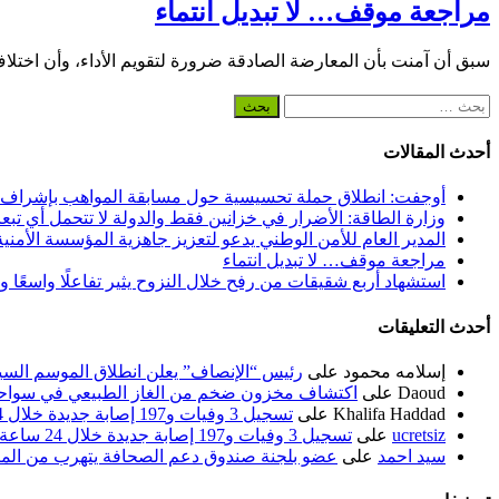
مراجعة موقف… لا تبديل انتماء
سبق أن آمنت بأن المعارضة الصادقة ضرورة لتقويم الأداء، وأن اختلا
البحث
عن:
أحدث المقالات
أوجفت: انطلاق حملة تحسيسية حول مسابقة المواهب بإشراف
وزارة الطاقة: الأضرار في خزانين فقط والدولة لا تتحمل أي تبع
المدير العام للأمن الوطني يدعو لتعزيز جاهزية المؤسسة الأمن
مراجعة موقف… لا تبديل انتماء
استشهاد أربع شقيقات من رفح خلال النزوح يثير تفاعلًا واسعًا 
أحدث التعليقات
إسلامه محمود
على
رئيس “الإنصاف” يعلن انطلاق الموسم السياسي ل
Daoud
على
اكتشاف مخزون ضخم من الغاز الطبيعي في سواحل
Khalifa Haddad
على
تسجيل 3 وفيات و197 إصابة جديدة خلال 24 ساعة الماضية
ucretsiz
على
تسجيل 3 وفيات و197 إصابة جديدة خلال 24 ساعة الماضية
سيد احمد
على
عضو بلجنة صندوق دعم الصحافة يتهرب من الم