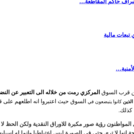
شراف حاكم المقاطعة…
 تبعات مالية
لأمنية…
المركزي رمت من
خلاله
الى التعبير عن النض
السوق حيث اعتبروا انه اطلعهم على قض
الذين
كانوا يتبضعون في
 كذلك
.
المواطنون رؤية صور مكبرة للاوراق النقدية ولكن الحظ لا 
انها لا ترى حتى في الصورة ليس اعتباطيا وانما له اسباب