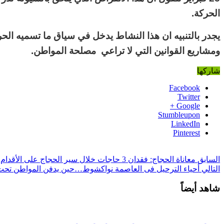
الحركة
.
يجدر بالتنبيه ان هذا النشاط يدخل في سياق ما تسميه الح
ومشاريع القوانين التي لا تراعي مصلحة المواطن
.
شاركها
Facebook
Twitter
Google +
Stumbleupon
LinkedIn
Pinterest
السابق
معاناة الحجاج: فقدان 3 حاجات خلال سير الحجاج على الأقدام من مزدلفة الي مني
التالي
أحياء الترحيل فى العاصمة نواكشوط…حين يدفن المواطن تحت 
شاهد أيضاً