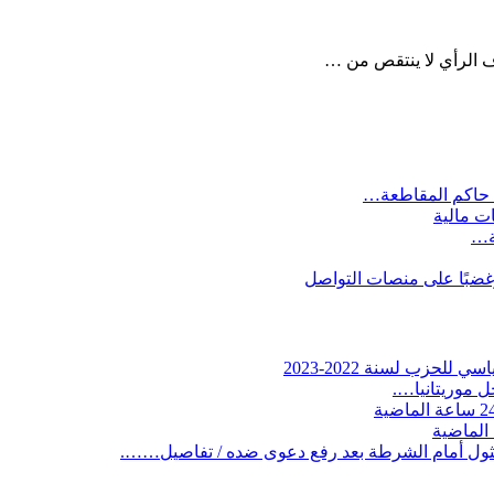
ف الرأي لا ينتقص من …
 حاكم المقاطعة…
ات مالية
ية…
وغضبًا على منصات التواصل
لحزب لسنة 2022-2023
 موريتانيا….
ثول أمام الشرطة بعد رفع دعوى ضده / تفاصيل…….