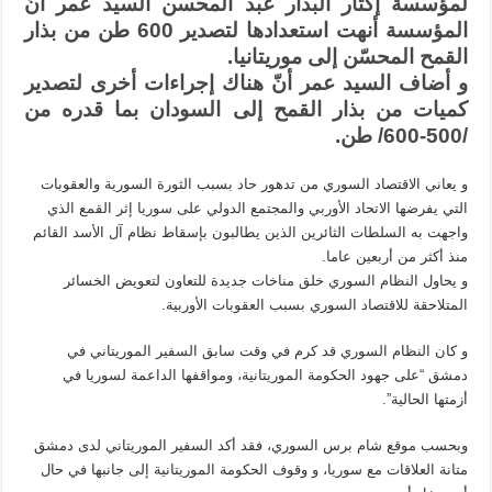
لمؤسسة إكثار البذار عبد المحسن السيد عمر أنّ
موريتانيا
المؤسسة أنهت استعدادها لتصدير 600 طن من بذار
مغلقة
القمح المحسّن إلى موريتانيا.
و أضاف السيد عمر أنّ هناك إجراءات أخرى لتصدير
كميات من بذار القمح إلى السودان بما قدره من
/500-600/ طن.
و يعاني الاقتصاد السوري من تدهور حاد بسبب الثورة السورية والعقوبات
التي يفرضها الاتحاد الأوربي والمجتمع الدولي على سوريا إثر القمع الذي
واجهت به السلطات الثائرين الذين يطالبون بإسقاط نظام آل الأسد القائم
منذ أكثر من أربعين عاما.
و يحاول النظام السوري خلق مناخات جديدة للتعاون لتعويض الخسائر
المتلاحقة للاقتصاد السوري بسبب العقوبات الأوربية.
و كان النظام السوري قد كرم في وقت سابق السفير الموريتاني في
دمشق “على جهود الحكومة الموريتانية، ومواقفها الداعمة لسوريا في
أزمتها الحالية”.
وبحسب موقع شام برس السوري، فقد أكد السفير الموريتاني لدى دمشق
متانة العلاقات مع سوريا، و وقوف الحكومة الموريتانية إلى جانبها في حال