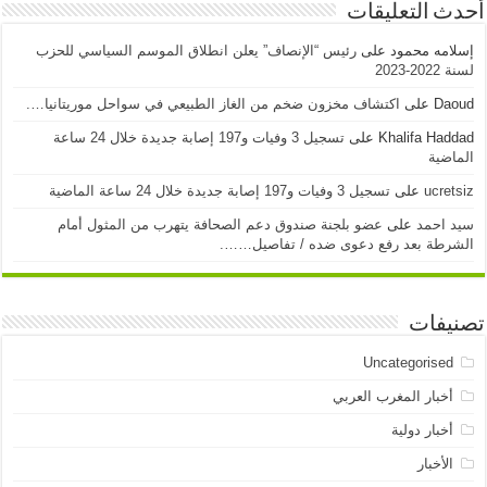
أحدث التعليقات
إسلامه محمود
على
رئيس “الإنصاف” يعلن انطلاق الموسم السياسي للحزب
لسنة 2022-2023
Daoud
على
اكتشاف مخزون ضخم من الغاز الطبيعي في سواحل موريتانيا….
Khalifa Haddad
على
تسجيل 3 وفيات و197 إصابة جديدة خلال 24 ساعة
الماضية
ucretsiz
على
تسجيل 3 وفيات و197 إصابة جديدة خلال 24 ساعة الماضية
سيد احمد
على
عضو بلجنة صندوق دعم الصحافة يتهرب من المثول أمام
الشرطة بعد رفع دعوى ضده / تفاصيل…….
تصنيفات
Uncategorised
أخبار المغرب العربي
أخبار دولية
الأخبار