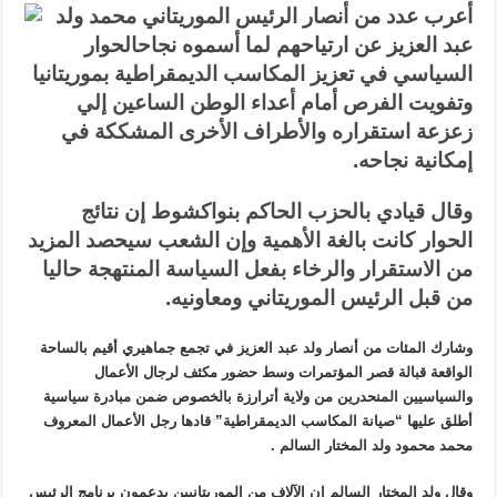
أعرب عدد من أنصار الرئيس الموريتاني محمد ولد
لنجاح
الحوار
عبد العزيز عن ارتياحهم لما أسمو
ه نجاح
الحوار
مغلقة
السياسي
في تعز
يز المكاسب الديمقراطية بموريتانيا
وتفويت الفرص أمام أعداء الوطن الساعين إلي
زعزعة استقراره والأطراف الأخرى المشككة في
إمكانية نجاحه
.
وقال قيادي بالحزب الحاكم بنواكشوط إن نتائج
الحوار كانت بالغة الأهمية وإن الشعب سيحصد المزيد
من الاستقرار والرخاء بفعل السياسة المنتهجة حاليا
من قبل الرئيس الموريتاني ومعاونيه
.
وشارك المئات من أنصار ولد عبد العزيز في تجمع جماهيري أقيم بالساحة
الواقعة قبالة قصر المؤتمرات وسط حضور مكثف لرجال الأعمال
والسياسيين المنحدرين من ولاية أترارزة بالخصوص ضمن مبادرة سياسية
أطلق عليها “صيانة المكاسب الديمقراطية” قادها رجل الأعمال المعروف
محمد محمود ولد المختار السالم
.
وقال ولد المختار السالم إن الآلاف من الموريتانيين يدعمون برنامج الرئيس