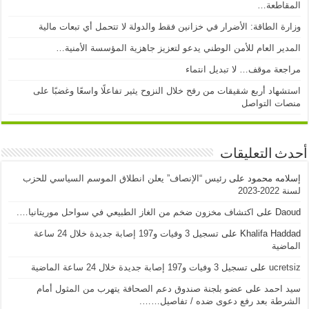
المقاطعة…
وزارة الطاقة: الأضرار في خزانين فقط والدولة لا تتحمل أي تبعات مالية
المدير العام للأمن الوطني يدعو لتعزيز جاهزية المؤسسة الأمنية…
مراجعة موقف… لا تبديل انتماء
استشهاد أربع شقيقات من رفح خلال النزوح يثير تفاعلًا واسعًا وغضبًا على
منصات التواصل
أحدث التعليقات
إسلامه محمود
على
رئيس “الإنصاف” يعلن انطلاق الموسم السياسي للحزب
لسنة 2022-2023
Daoud
على
اكتشاف مخزون ضخم من الغاز الطبيعي في سواحل موريتانيا….
Khalifa Haddad
على
تسجيل 3 وفيات و197 إصابة جديدة خلال 24 ساعة
الماضية
ucretsiz
على
تسجيل 3 وفيات و197 إصابة جديدة خلال 24 ساعة الماضية
سيد احمد
على
عضو بلجنة صندوق دعم الصحافة يتهرب من المثول أمام
الشرطة بعد رفع دعوى ضده / تفاصيل…….