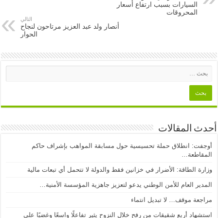
السيارات بسبب ارتفاع أسعار
المحروقات
التالي
أنصار ولد عبد العزيز مرتاحون لنجاح
الحوار
أحدث المقالات
أوجفت: انطلاق حملة تحسيسية حول مسابقة المواهب بإشراف حاكم
المقاطعة…
وزارة الطاقة: الأضرار في خزانين فقط والدولة لا تتحمل أي تبعات مالية
المدير العام للأمن الوطني يدعو لتعزيز جاهزية المؤسسة الأمنية…
مراجعة موقف… لا تبديل انتماء
استشهاد أربع شقيقات من رفح خلال النزوح يثير تفاعلًا واسعًا وغضبًا على