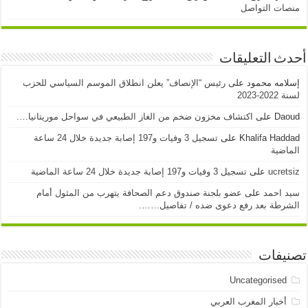
منصات التواصل
أحدث التعليقات
إسلامه محمود
على
رئيس “الإنصاف” يعلن انطلاق الموسم السياسي للحزب
لسنة 2022-2023
Daoud
على
اكتشاف مخزون ضخم من الغاز الطبيعي في سواحل موريتانيا….
Khalifa Haddad
على
تسجيل 3 وفيات و197 إصابة جديدة خلال 24 ساعة
الماضية
ucretsiz
على
تسجيل 3 وفيات و197 إصابة جديدة خلال 24 ساعة الماضية
سيد احمد
على
عضو بلجنة صندوق دعم الصحافة يتهرب من المثول أمام
الشرطة بعد رفع دعوى ضده / تفاصيل…….
تصنيفات
Uncategorised
أخبار المغرب العربي